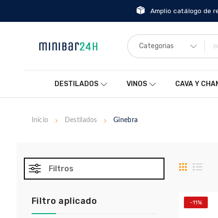
Amplio catálogo de r
Categorias
DESTILADOS
VINOS
CAVA Y CH
Inicio
Destilados
Ginebra
Parrilla
List
Filtros
Filtro aplicado
-11%