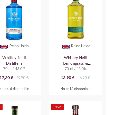
Reino Unido
Reino Unido
Whitley Neill
Whitley Neill
Distiller's
Lemongrass &
70 cl / 43.0%
70 cl / 43.0%
Ginger
17,30 €
19,90 €
13,90 €
16,90 €
No está disponible
No está disponible
-15%