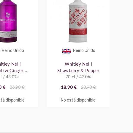
Reino Unido
Reino Unido
tley Neill
Whitley Neill
rb & Ginger 1
Strawberry & Pepper
 l / 43.0%
L
70 cl / 43.0%
0 €
26,90 €
18,90 €
20,90 €
tá disponible
No está disponible