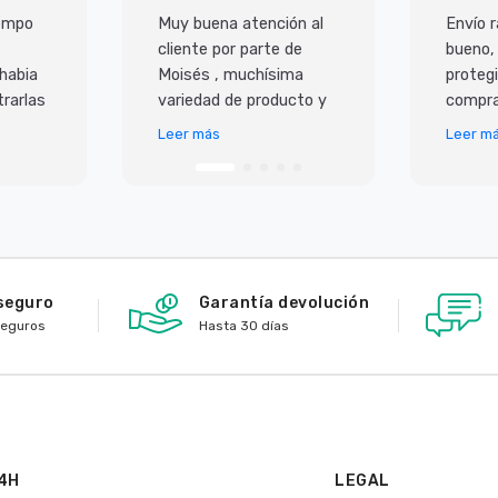
iempo
Muy buena atención al
Envío r
cliente por parte de
bueno,
 habia
Moisés , muchísima
protegi
rarlas
variedad de producto y
compra
super
lo mejor es que todo
Leer más
Leer m
 ademas
llega en perfecto
io,
estado y antes de lo p
seguro
Garantía devolución
seguros
Hasta 30 días
4H
LEGAL