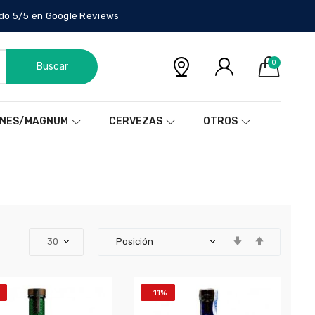
do 5/5 en Google Reviews
0
Buscar
NES/MAGNUM
CERVEZAS
OTROS
-11%