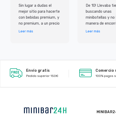
Sin lugar a dudas el
De 10! Llevaba t
mejor sitio para hacerte
buscando unas
con bebidas premium, y
minibotellas y no
no premium, a un precio
manera de encont
inmejorable. Pero lo que
y las que habian 
Leer más
Leer más
más me ha sorprendido
caras, con ellos
ha sido e
de muy buen prec
Envío gratis
Comercio 
Pedido superior 150€
100% pagos 
MINIBAR2