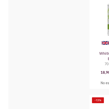
Whitl
70
18,9
No es
-13%