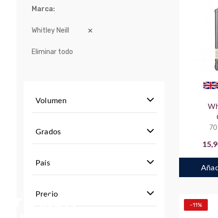
Marca
Whitley Neill
Eliminar todo
Volumen
WhI
70
Grados
15,9
País
Añadi
Precio
stribuidor
-11%