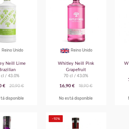
Reino Unido
Reino Unido
ey Neill Lime
Whitley Neill Pink
Wh
Brazilian
Grapefruit
 cl / 43.0%
70 cl / 43.0%
0 €
20,90 €
16,90 €
18,90 €
tá disponible
No está disponible
-10%