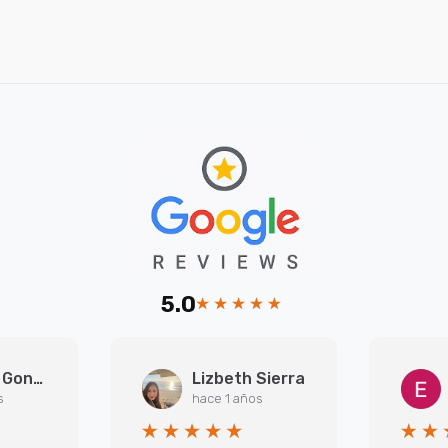
5.0
Arantxa Gonzalez Martinez
Lizbeth Sierra
s
hace 1 años