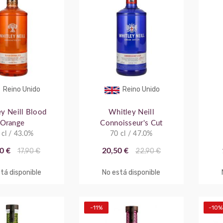
Reino Unido
Reino Unido
y Neill Blood
Whitley Neill
Orange
Connoisseur's Cut
 cl / 43.0%
70 cl / 47.0%
0 €
17,90 €
20,50 €
22,90 €
tá disponible
No está disponible
-11%
-10%