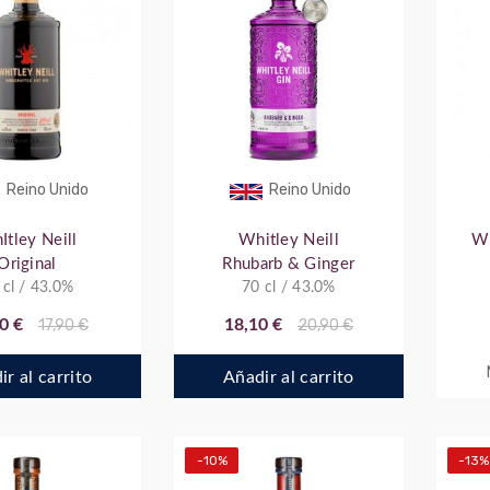
Reino Unido
Reino Unido
tley Neill
Whitley Neill
Wh
Original
Rhubarb & Ginger
 cl / 43.0%
70 cl / 43.0%
0 €
17,90 €
18,10 €
20,90 €
r al carrito
Añadir al carrito
-10%
-13%