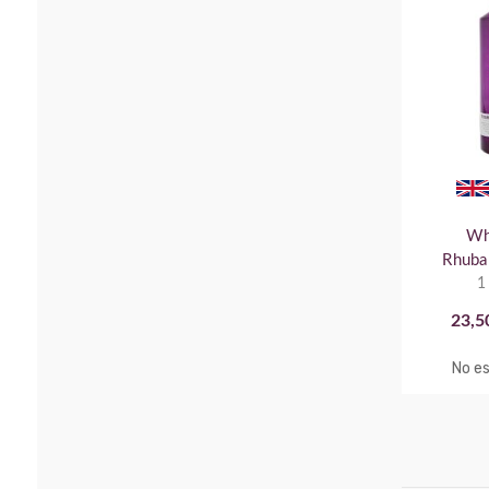
Whi
Rhuba
1
23,5
No es