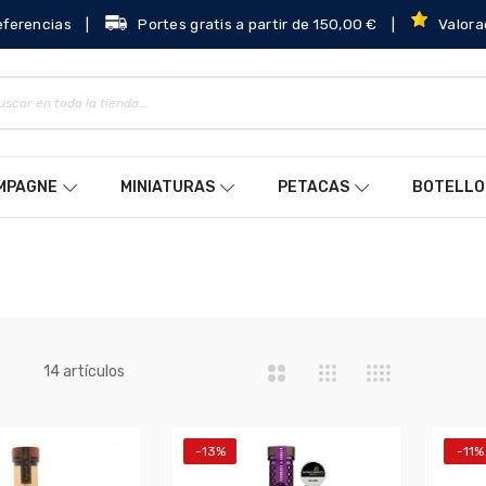
eferencias
|
Portes gratis a partir de 150,00 €
|
Valora
AMPAGNE
MINIATURAS
PETACAS
BOTELLO
a
artículos
14
-13%
-11%