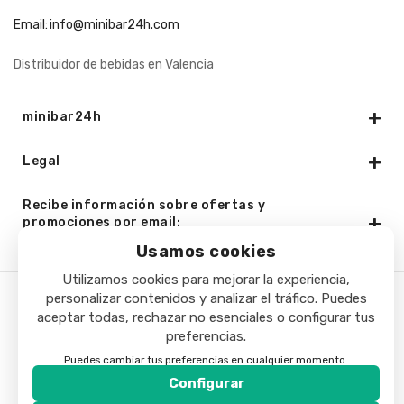
Email:
info@minibar24h.com
Distribuidor de bebidas en Valencia
minibar24h
Legal
Recibe información sobre ofertas y
promociones por email:
Usamos cookies
Utilizamos cookies para mejorar la experiencia,
personalizar contenidos y analizar el tráfico. Puedes
Copyright © 2025 - Minibar24h.com. Todos los derechos
aceptar todas, rechazar no esenciales o configurar tus
preferencias.
reservados.
Puedes cambiar tus preferencias en cualquier momento.
Configurar