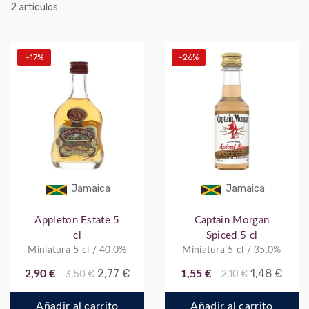
artículos
2
-17%
-26%
Jamaica
Jamaica
Appleton Estate 5
Captain Morgan
cl
Spiced 5 cl
Miniatura 5 cl / 40.0%
Miniatura 5 cl / 35.0%
2,77 €
1,48 €
2,90 €
3,50 €
1,55 €
2,10 €
Añadir al carrito
Añadir al carrito