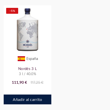
-5%
España
Nordés 3 L
3 l / 40.0%
111,90 €
117,25 €
Añadir al carrito