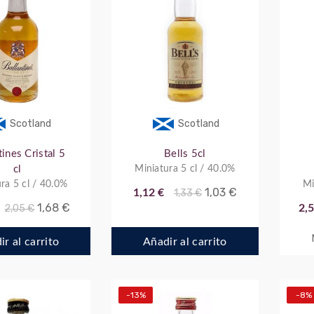
Scotland
Scotland
tines Cristal 5
Bells 5cl
cl
Miniatura 5 cl / 40.0%
ra 5 cl / 40.0%
Mi
1,03 €
1,12 €
1,33 €
1,68 €
2,05 €
2,5
r al carrito
Añadir al carrito
-13%
-8%