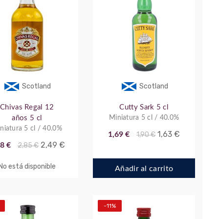
Scotland
Scotland
Chivas Regal 12
Cutty Sark 5 cl
años 5 cl
Miniatura 5 cl / 40.0%
niatura 5 cl / 40.0%
1,63 €
1,69 €
1,90 €
2,49 €
8 €
2,85 €
No está disponible
Añadir al carrito
-11%