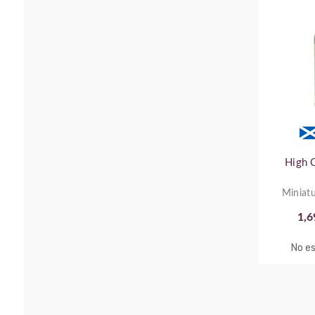
High 
Miniatu
1,6
No es