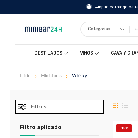
Amplio catálogo de r
Categorias
DESTILADOS
VINOS
CAVA Y CH
Inicio
Miniaturas
Whisky
Parrilla
List
Filtros
Filtro aplicado
-15%