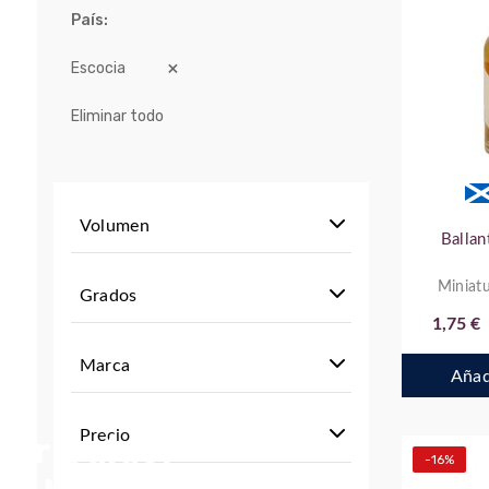
País
Escocia
Eliminar todo
Volumen
Ballan
Miniatu
Grados
1,75 €
Marca
Añadi
Precio
stribuidor
-16%