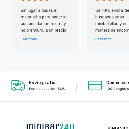
Sin lugar a dudas el
De 10! Llevaba t
mejor sitio para hacerte
buscando unas
con bebidas premium, y
minibotellas y no
no premium, a un precio
manera de encont
inmejorable. Pero lo que
y las que habian 
Leer más
Leer más
más me ha sorprendido
caras, con ellos
ha sido e
de muy buen prec
Envío gratis
Comercio 
Pedido superior 150€
100% pagos 
MINIBAR2