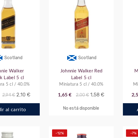
Scotland
Scotland
nnie Walker
Johnnie Walker Red
M
k Label 5 cl
Label 5 cl
ra 5 cl / 40.0%
Miniatura 5 cl / 40.0%
Mi
2,10 €
1,58 €
2,94 €
1,65 €
2,00 €
2,
No está disponible
r al carrito
-12%
-7%