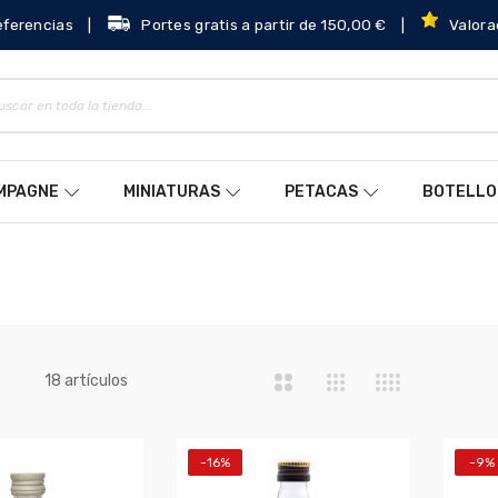
eferencias
|
Portes gratis a partir de 150,00 €
|
Valora
AMPAGNE
MINIATURAS
PETACAS
BOTELLO
a
artículos
18
-16%
-9%