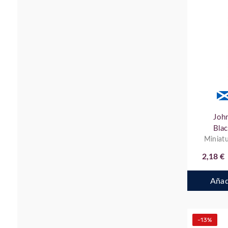
Joh
Blac
Miniatu
2,18 €
Añadi
-13%