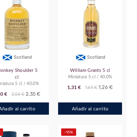
Scotland
Scotland
onkey Shoulder 5
William Grants 5 cl
cl
Miniatura 5 cl / 40.0%
niatura 5 cl / 40.0%
1,26 €
1,31 €
1,64 €
2,35 €
50 €
3,56 €
Añadir al carrito
Añadir al carrito
-15%