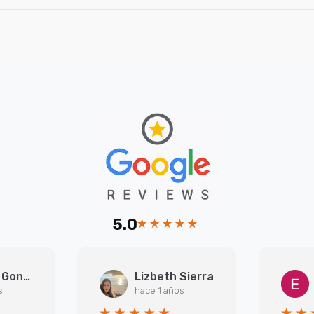
5.0
Arantxa Gonzalez Martinez
Lizbeth Sierra
s
hace 1 años