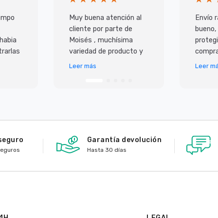
iempo
Muy buena atención al
Envío r
cliente por parte de
bueno,
 habia
Moisés , muchísima
protegi
rarlas
variedad de producto y
compra
super
lo mejor es que todo
Leer más
Leer m
 ademas
llega en perfecto
io,
estado y antes de lo p
seguro
Garantía devolución
seguros
Hasta 30 días
4H
LEGAL