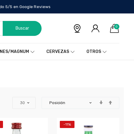
do 5/5 en Google Reviews
0
Buscar
NES/MAGNUM
CERVEZAS
OTROS
-11%