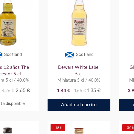
Scotland
Scotland
s 12 años The
Dewars White Label
Gl
cestor 5 cl
5 cl
ra 5 cl / 40.0%
Miniatura 5 cl / 40.0%
Mi
2,65 €
1,35 €
3,26 €
1,44 €
1,66 €
3,
tá disponible
Añadir al carrito
-18%
-30