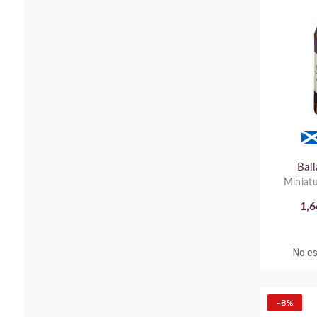
Ball
Miniatu
1,6
No es
-8%