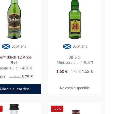
Scotland
Scotland
enfiddich 12 Años
JB 5 cl
5 cl
Miniatura 5 cl / 40.0%
niatura 5 cl / 40.0%
1,52 €
1,60 €
1,79 €
3,75 €
90 €
4,25 €
No está disponible
Añadir al carrito
%
-20%