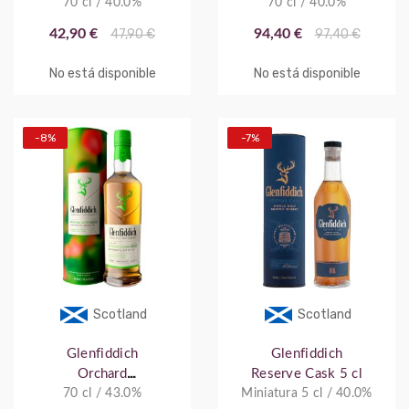
70 cl / 40.0%
70 cl / 40.0%
42,90 €
47,90 €
94,40 €
97,40 €
No está disponible
No está disponible
-8%
-7%
Scotland
Scotland
Glenfiddich
Glenfiddich
Orchard
Reserve Cask 5 cl
70 cl / 43.0%
Experiment
Miniatura 5 cl / 40.0%