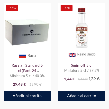
-13%
-17%
Reino Unido
Rusia
Russian Standard 5
Smirnoff 5 cl
cl (Pack 24
Miniatura 5 cl / 37.5%
Miniatura 5 cl / 40.0%
botellitas)
1,39 €
1,44 €
1,74 €
29,48 €
33,90 €
Añadir al carrito
Añadir al carrito