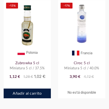
-13%
-17%
Polonia
Francia
Zubrowka 5 cl
Ciroc 5 cl
Miniatura 5 cl / 37.5%
Miniatura 5 cl / 40.0%
1,02 €
1,12 €
1,28 €
3,90 €
4,72 €
No está disponible
Añadir al carrito