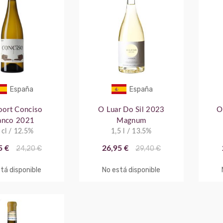
España
España
oort Conciso
O Luar Do Sil 2023
O
anco 2021
Magnum
 cl / 12.5%
1,5 l / 13.5%
5 €
24,20 €
26,95 €
29,40 €
tá disponible
No está disponible