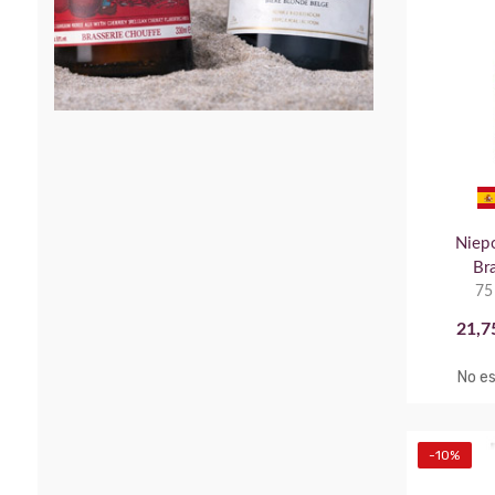
Niep
Br
75
21,7
No es
-10%