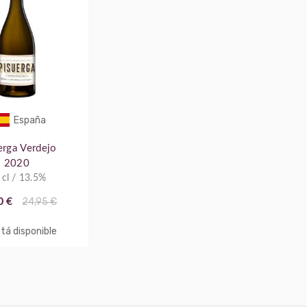
España
erga Verdejo
2020
 cl / 13.5%
0 €
24,95 €
tá disponible