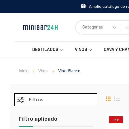
Amplio catálogo de r
Categorias
DESTILADOS
VINOS
CAVA Y CH
Inicio
Vinos
Vino Blanco
Parrilla
List
Filtros
Filtro aplicado
-8%