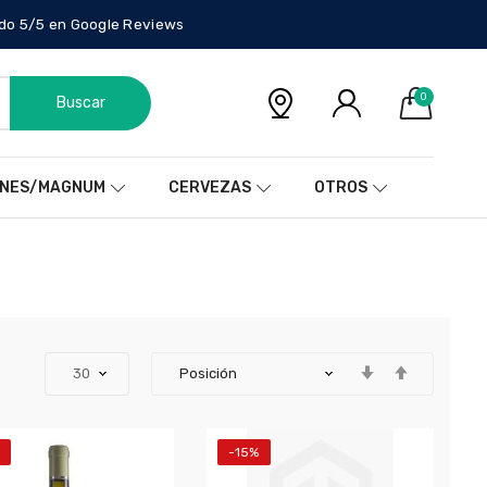
do 5/5 en Google Reviews
0
Buscar
NES/MAGNUM
CERVEZAS
OTROS
-15%