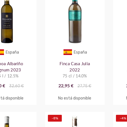
España
España
aboa Albariño
Finca Casa Julia
gnum 2023
2022
5 l / 12.5%
75 cl / 14.0%
0 €
32,60 €
22,95 €
27,75 €
tá disponible
No está disponible
-8%
-4%