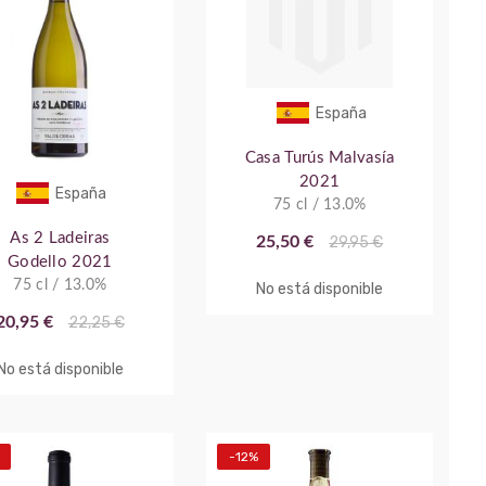
España
Casa Turús Malvasía
2021
España
75 cl / 13.0%
As 2 Ladeiras
25,50 €
29,95 €
Godello 2021
75 cl / 13.0%
No está disponible
20,95 €
22,25 €
No está disponible
-12%