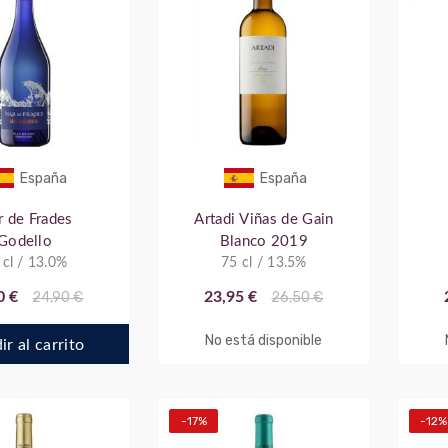
España
España
 de Frades
Artadi Viñas de Gain
Godello
Blanco 2019
 cl / 13.0%
75 cl / 13.5%
0 €
24,90 €
23,95 €
26,50 €
No está disponible
r al carrito
-17%
-12%