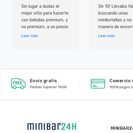
Sin lugar a dudas el
De 10! Llevaba t
mejor sitio para hacerte
buscando unas
con bebidas premium, y
minibotellas y no
no premium, a un precio
manera de encont
inmejorable. Pero lo que
y las que habian 
Leer más
Leer más
más me ha sorprendido
caras, con ellos
ha sido e
de muy buen prec
Envío gratis
Comercio 
Pedido superior 150€
100% pagos 
MINIBAR2