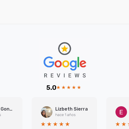
5.0
Arantxa Gonzalez Martinez
Lizbeth Sierra
s
hace 1 años