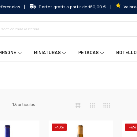
eferencias
|
Portes gratis a partir de 150,00 €
|
Valora
AMPAGNE
MINIATURAS
PETACAS
BOTELLO
a
artículos
13
-10%
-6%