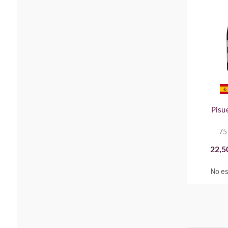
Pisu
75
22,5
No es