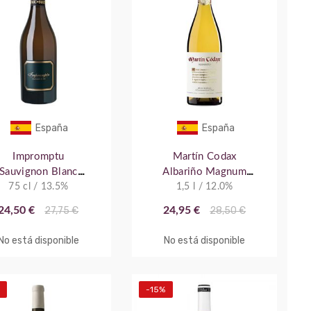
España
España
Impromptu
Martín Codax
Sauvignon Blanc
Albariño Magnum
75 cl / 13.5%
2022
1,5 l / 12.0%
2023
24,50 €
27,75 €
24,95 €
28,50 €
No está disponible
No está disponible
-15%