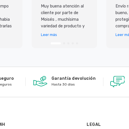
iempo
Muy buena atención al
Envío r
cliente por parte de
bueno,
 habia
Moisés , muchísima
protegi
rarlas
variedad de producto y
compra
super
lo mejor es que todo
Leer más
Leer m
 ademas
llega en perfecto
io,
estado y antes de lo p
seguro
Garantía devolución
seguros
Hasta 30 días
4H
LEGAL