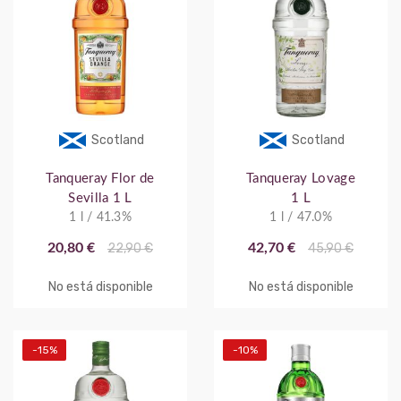
Scotland
Scotland
Tanqueray Flor de
Tanqueray Lovage
Sevilla 1 L
1 L
1 l / 41.3%
1 l / 47.0%
20,80 €
22,90 €
42,70 €
45,90 €
No está disponible
No está disponible
-15%
-10%