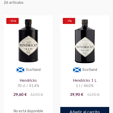
artículos
26
-10%
-7%
Scotland
Scotland
Hendricks
Hendricks 1 L
70 cl / 41.4%
1 l / 44.0%
29,60 €
32,90 €
39,90 €
42,90 €
No está disponible
Añadir al carrito