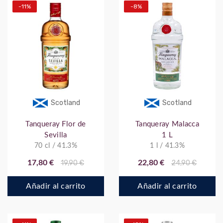
-11%
-8%
Scotland
Scotland
Tanqueray Flor de
Tanqueray Malacca
Sevilla
1 L
70 cl / 41.3%
1 l / 41.3%
17,80 €
19,90 €
22,80 €
24,90 €
Añadir al carrito
Añadir al carrito