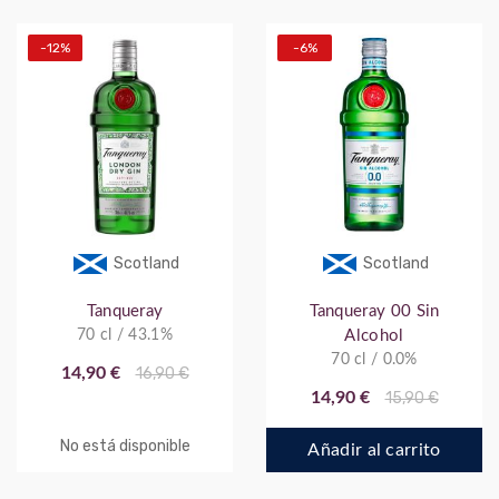
-12%
-6%
Scotland
Scotland
Tanqueray
Tanqueray 00 Sin
70 cl / 43.1%
Alcohol
70 cl / 0.0%
14,90 €
16,90 €
14,90 €
15,90 €
No está disponible
Añadir al carrito