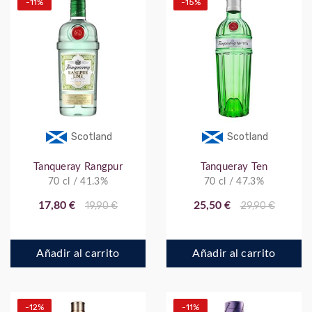
-11%
-15%
Scotland
Scotland
Tanqueray Rangpur
Tanqueray Ten
70 cl / 41.3%
70 cl / 47.3%
17,80 €
19,90 €
25,50 €
29,90 €
Añadir al carrito
Añadir al carrito
-12%
-11%