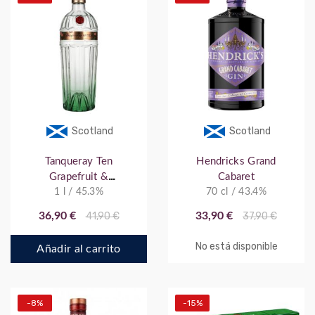
Scotland
Scotland
Tanqueray Ten
Hendricks Grand
Grapefruit &
Cabaret
Rosemary 1 L
1 l / 45.3%
70 cl / 43.4%
36,90 €
41,90 €
33,90 €
37,90 €
No está disponible
Añadir al carrito
-8%
-15%