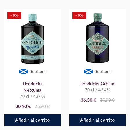
-9%
-9%
Scotland
Scotland
Hendricks
Hendricks Orbium
Neptunia
70 cl / 43.4%
70 cl / 43.4%
36,50 €
39,90 €
30,90 €
33,90 €
Añadir al carrito
Añadir al carrito