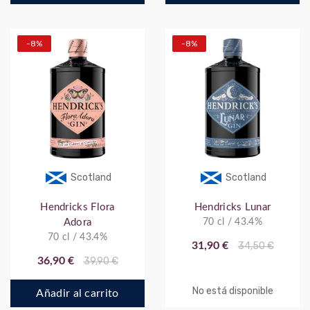
-8%
-8%
Scotland
Scotland
Hendricks Flora
Hendricks Lunar
Adora
70 cl / 43.4%
70 cl / 43.4%
31,90 €
34,50 €
36,90 €
39,90 €
No está disponible
Añadir al carrito