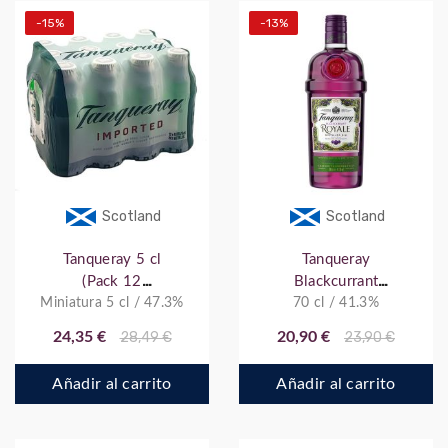
-15%
-13%
Scotland
Scotland
Tanqueray 5 cl
Tanqueray
(Pack 12
Blackcurrant
Miniatura 5 cl / 47.3%
botellitas)
70 cl / 41.3%
Royale
24,35 €
28,49 €
20,90 €
23,90 €
Añadir al carrito
Añadir al carrito