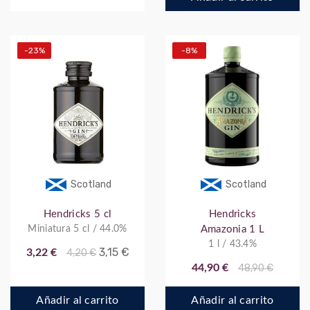
-23%
-8%
Scotland
Scotland
Hendricks 5 cl
Hendricks
Miniatura 5 cl / 44.0%
Amazonia 1 L
1 l / 43.4%
3,15 €
3,22 €
4,20 €
44,90 €
48,90 €
Añadir al carrito
Añadir al carrito