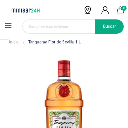
0
Buscar
Inicio
Tanqueray Flor de Sevilla 1 L
Saltar
al
final
de
la
galería
de
imágenes