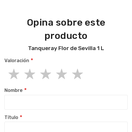
Opina sobre este
producto
Tanqueray Flor de Sevilla 1 L
Valoración
1
2
3
4
5
star
stars
stars
stars
stars
Nombre
Título