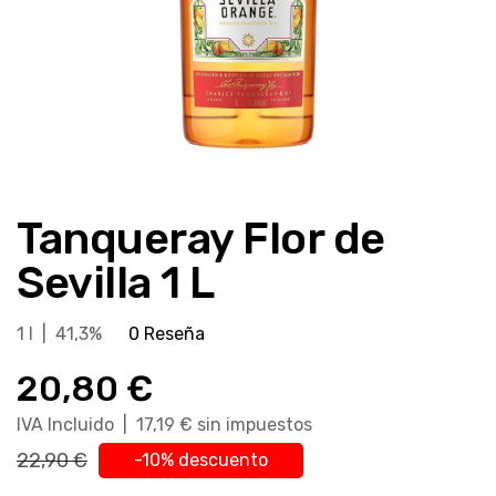
Saltar
al
Tanqueray Flor de
comienzo
de
Sevilla 1 L
la
galería
1 l | 41,3%
0 Reseña
de
imágenes
20,80 €
IVA Incluido | 17,19 € sin impuestos
22,90 €
-10% descuento