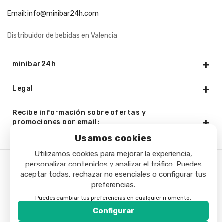
Email:
info@minibar24h.com
Distribuidor de bebidas en Valencia
minibar24h
Legal
Recibe información sobre ofertas y
promociones por email:
Usamos cookies
Utilizamos cookies para mejorar la experiencia,
personalizar contenidos y analizar el tráfico. Puedes
Copyright © 2025 - Minibar24h.com. Todos los derechos
aceptar todas, rechazar no esenciales o configurar tus
preferencias.
reservados.
Puedes cambiar tus preferencias en cualquier momento.
Configurar