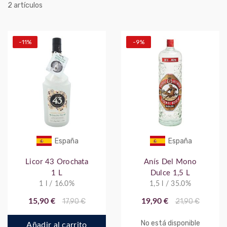
artículos
2
-11%
-9%
España
España
Licor 43 Orochata
Anís Del Mono
1 L
Dulce 1,5 L
1 l / 16.0%
1,5 l / 35.0%
15,90 €
17,90 €
19,90 €
21,90 €
No está disponible
Añadir al carrito