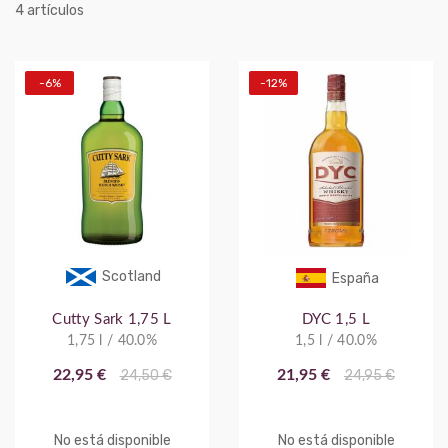
artículos
4
-6%
-12%
Scotland
España
Cutty Sark 1,75 L
DYC 1,5 L
1,75 l / 40.0%
1,5 l / 40.0%
22,95 €
24,50 €
21,95 €
24,95 €
No está disponible
No está disponible