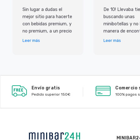
Sin lugar a dudas el
De 10! Llevaba t
mejor sitio para hacerte
buscando unas
con bebidas premium, y
minibotellas y no
no premium, a un precio
manera de encont
inmejorable. Pero lo que
y las que habian 
Leer más
Leer más
más me ha sorprendido
caras, con ellos
ha sido e
de muy buen prec
Envío gratis
Comercio 
Pedido superior 150€
100% pagos 
MINIBAR2