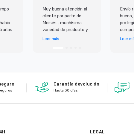
iempo
Muy buena atención al
Envío r
cliente por parte de
bueno,
 habia
Moisés , muchísima
protegi
rarlas
variedad de producto y
compra
super
lo mejor es que todo
Leer más
Leer m
 ademas
llega en perfecto
io,
estado y antes de lo p
seguro
Garantía devolución
seguros
Hasta 30 días
4H
LEGAL