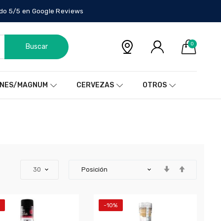
do 5/5 en Google Reviews
0
Buscar
NES/MAGNUM
CERVEZAS
OTROS
-10%