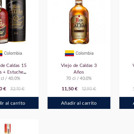
Colombia
Colombia
 de Caldas 15
Viejo de Caldas 3
s + Estuche
Años
 cl / 40.0%
Metal
70 cl / 40.0%
0 €
32,10 €
11,50 €
12,90 €
r al carrito
Añadir al carrito