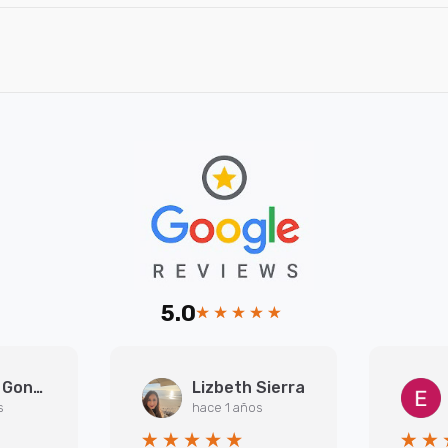
5.0
Arantxa Gonzalez Martinez
Lizbeth Sierra
s
hace 1 años