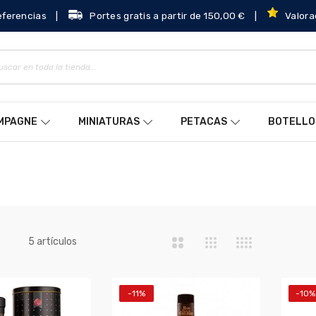
eferencias
|
Portes gratis a partir de 150,00 €
|
Valora
AMPAGNE
MINIATURAS
PETACAS
BOTELLO
a
artículos
5
-11%
-10%