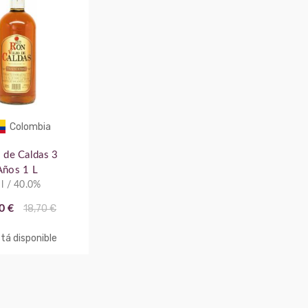
Colombia
 de Caldas 3
Años 1 L
 l / 40.0%
0 €
18,70 €
tá disponible