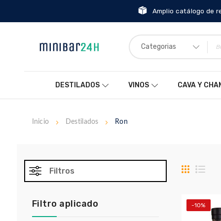
Amplio catálogo de r
Categorias
DESTILADOS
VINOS
CAVA Y CH
Inicio
Destilados
Ron
Parrilla
List
Filtros
Filtro aplicado
-10%