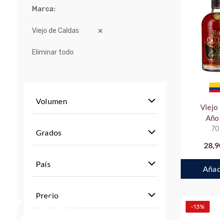
Marca
Viejo de Caldas
Eliminar todo
Volumen
Viejo
Año
70
Grados
28,9
País
Añadi
Precio
stribuidor
-13%