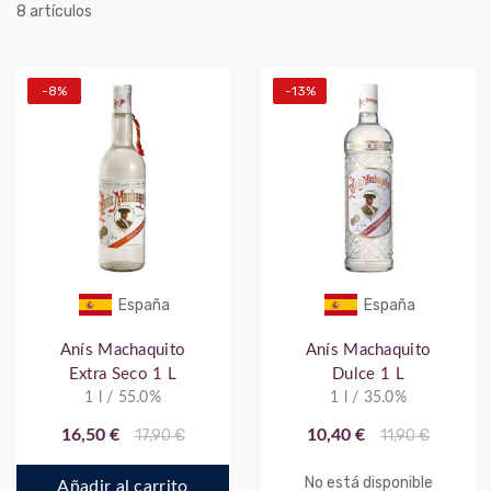
artículos
8
-8%
-13%
España
España
Anís Machaquito
Anís Machaquito
Extra Seco 1 L
Dulce 1 L
1 l / 55.0%
1 l / 35.0%
16,50 €
17,90 €
10,40 €
11,90 €
No está disponible
Añadir al carrito