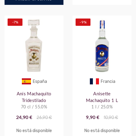
-7%
-9%
España
Francia
Anís Machaquito
Anisette
Tridestilado
Machaquito 1 L
70 cl / 55.0%
1 l / 25.0%
24,90 €
26,90 €
9,90 €
10,90 €
No está disponible
No está disponible