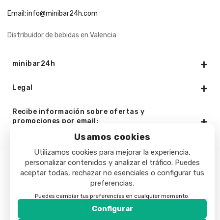
Email:
info@minibar24h.com
Distribuidor de bebidas en Valencia
minibar24h
Legal
Recibe información sobre ofertas y
promociones por email:
Usamos cookies
Utilizamos cookies para mejorar la experiencia,
personalizar contenidos y analizar el tráfico. Puedes
Copyright © 2025 - Minibar24h.com. Todos los derechos
aceptar todas, rechazar no esenciales o configurar tus
preferencias.
reservados.
Puedes cambiar tus preferencias en cualquier momento.
Configurar