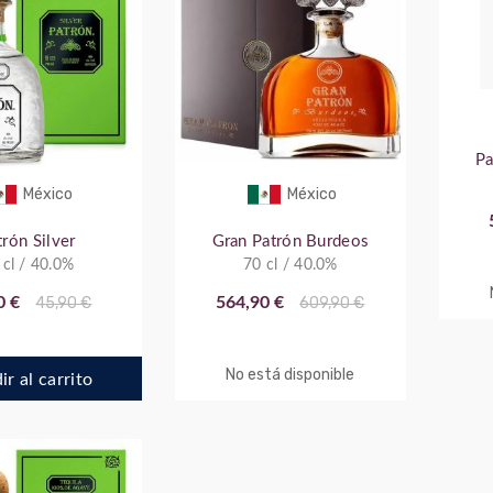
Pa
México
México
trón Silver
Gran Patrón Burdeos
 cl / 40.0%
70 cl / 40.0%
0 €
45,90 €
564,90 €
609,90 €
No está disponible
r al carrito