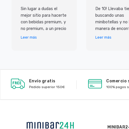
Sin lugar a dudas el
De 10! Llevaba t
mejor sitio para hacerte
buscando unas
con bebidas premium, y
minibotellas y no
no premium, a un precio
manera de encont
inmejorable. Pero lo que
y las que habian 
Leer más
Leer más
más me ha sorprendido
caras, con ellos
ha sido e
de muy buen prec
Envío gratis
Comercio 
Pedido superior 150€
100% pagos 
MINIBAR2