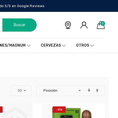
do 5/5 en Google Reviews
0
Buscar
NES/MAGNUM
CERVEZAS
OTROS
-8%