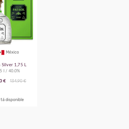
México
 Silver 1,75 L
5 l / 40.0%
0 €
134,90 €
tá disponible