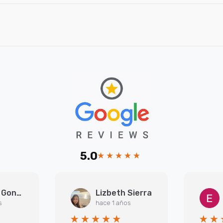
5.0
Arantxa Gonzalez Martinez
Lizbeth Sierra
s
hace 1 años