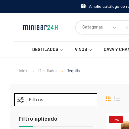
Amplio catálogo de r
Categorias
DESTILADOS
VINOS
CAVA Y CH
Inicio
Destilados
Tequila
Parrilla
List
Filtros
Filtro aplicado
-7%