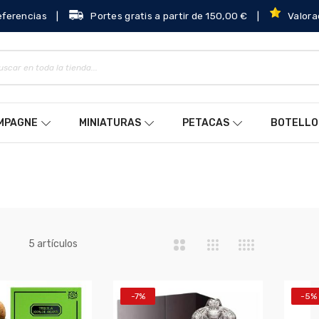
eferencias
|
Portes gratis a partir de 150,00 €
|
Valora
AMPAGNE
MINIATURAS
PETACAS
BOTELLO
a
artículos
5
-7%
-5%