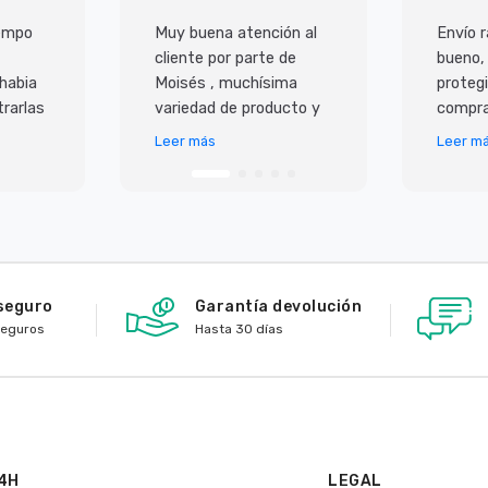
iempo
Muy buena atención al
Envío r
cliente por parte de
bueno,
 habia
Moisés , muchísima
protegi
rarlas
variedad de producto y
compra
super
lo mejor es que todo
Leer más
Leer m
 ademas
llega en perfecto
io,
estado y antes de lo p
seguro
Garantía devolución
seguros
Hasta 30 días
4H
LEGAL