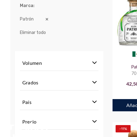
Marca
Patrón
Eliminar todo
Volumen
Pa
70
Grados
42,5
País
Añadi
Precio
stribuidor
-11%