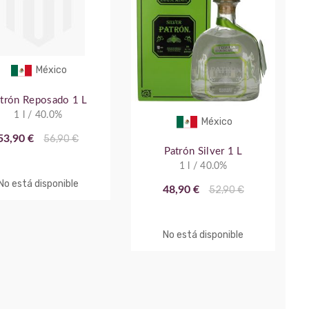
México
trón Reposado 1 L
1 l / 40.0%
México
53,90 €
56,90 €
Patrón Silver 1 L
1 l / 40.0%
No está disponible
48,90 €
52,90 €
No está disponible