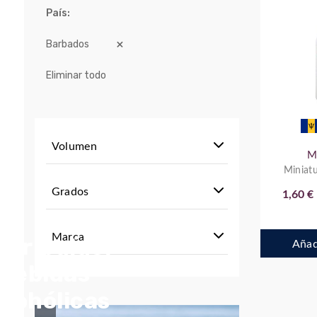
País
Barbados
Eliminar todo
Volumen
M
Miniatu
Grados
1,60 €
Marca
stribuidor
Añadi
bebidas
lcohólicas