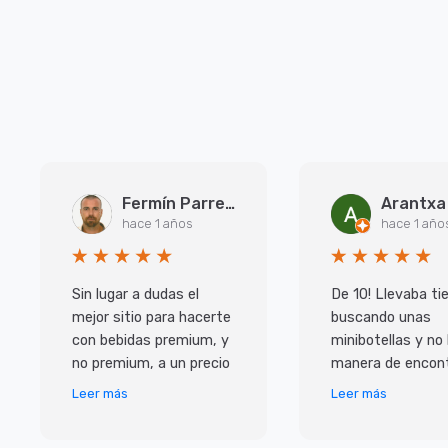
Fermín Parreño Torres
hace 1 años
hace 1 año
Sin lugar a dudas el
De 10! Llevaba t
mejor sitio para hacerte
buscando unas
con bebidas premium, y
minibotellas y no
no premium, a un precio
manera de encont
inmejorable. Pero lo que
y las que habian 
Leer más
Leer más
más me ha sorprendido
caras, con ellos
ha sido e
de muy buen prec