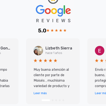
5.0
Arantxa Gonzalez Martinez
Lizbeth Sierra
s
hace 1 años
iempo
Muy buena atención al
Envío r
cliente por parte de
bueno,
 habia
Moisés , muchísima
protegi
rarlas
variedad de producto y
compra
super
lo mejor es que todo
Leer más
Leer m
 ademas
llega en perfecto
io,
estado y antes de lo p