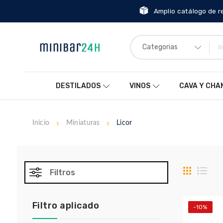
Amplio catálogo de r
Categorias
DESTILADOS
VINOS
CAVA Y CH
Inicio
Miniaturas
Licor
Parrilla
List
Filtros
Filtro aplicado
-10%