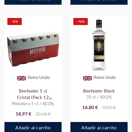
-8%
-16%
Reino Unido
Reino Unido
Beefeater 5 cl
Beefeater Black
Cristal (Pack 12
70 cl / 40.0%
Miniatura 5 cl / 40.0%
Botellitas)
16,80 €
19,90 €
18,97 €
20,68 €
Añadir al carrito
Añadir al carrito