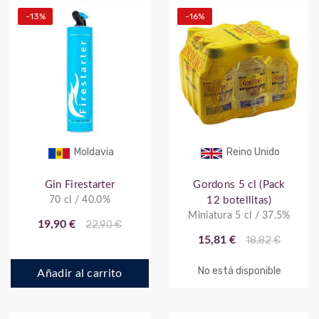
-13%
-16%
Moldavia
Reino Unido
Gin Firestarter
Gordons 5 cl (Pack
70 cl / 40.0%
12 botellitas)
Miniatura 5 cl / 37.5%
19,90 €
22,90 €
15,81 €
18,82 €
No está disponible
Añadir al carrito