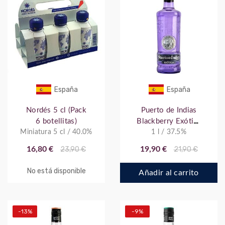
España
España
Nordés 5 cl (Pack
Puerto de Indias
6 botellitas)
Blackberry Exótica
Miniatura 5 cl / 40.0%
1 l / 37.5%
1 L
16,80 €
23,90 €
19,90 €
21,90 €
No está disponible
Añadir al carrito
-13%
-9%