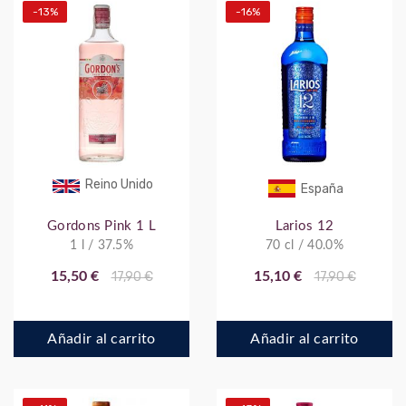
-13%
-16%
Reino Unido
España
Gordons Pink 1 L
Larios 12
1 l / 37.5%
70 cl / 40.0%
15,50 €
17,90 €
15,10 €
17,90 €
Añadir al carrito
Añadir al carrito