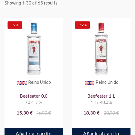
Showing
-
of
results
1
30
65
-9%
-12%
Reino Unido
Reino Unido
Beefeater 0,0
Beefeater 1 L
70 cl / %
1 l / 40.0%
15,30 €
16,90 €
18,30 €
20,90 €
Añadir al carrito
Añadir al carrito