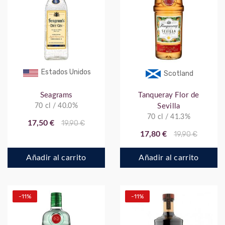
Estados Unidos
Scotland
Seagrams
Tanqueray Flor de
70 cl / 40.0%
Sevilla
70 cl / 41.3%
17,50 €
19,90 €
17,80 €
19,90 €
Añadir al carrito
Añadir al carrito
-11%
-11%