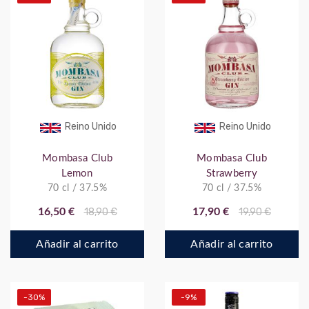
Reino Unido
Reino Unido
Mombasa Club
Mombasa Club
Lemon
Strawberry
70 cl / 37.5%
70 cl / 37.5%
16,50 €
18,90 €
17,90 €
19,90 €
Añadir al carrito
Añadir al carrito
-30%
-9%