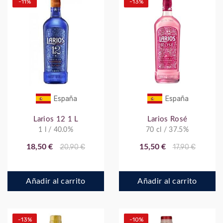
-11%
-13%
España
España
Larios 12 1 L
Larios Rosé
1 l / 40.0%
70 cl / 37.5%
18,50 €
20,90 €
15,50 €
17,90 €
Añadir al carrito
Añadir al carrito
-13%
-10%