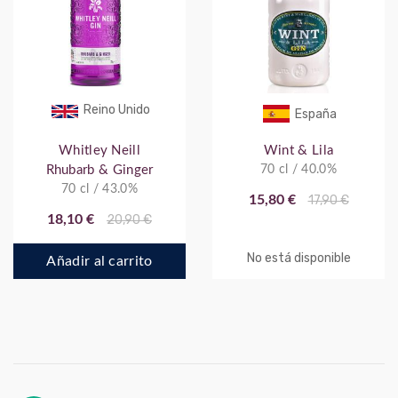
Reino Unido
España
Whitley Neill
Wint & Lila
Rhubarb & Ginger
70 cl / 40.0%
70 cl / 43.0%
15,80 €
17,90 €
18,10 €
20,90 €
No está disponible
Añadir al carrito
Página