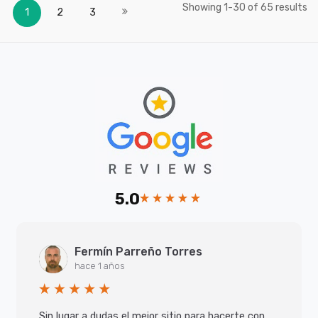
Actualmente estás leyendo página
Página
Página
Página
Showing
-
of
results
1
30
65
Siguiente
1
2
3
5.0
Fermín Parreño Torres
hace 1 años
Sin lugar a dudas el mejor sitio para hacerte con