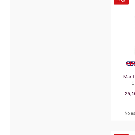
-16%
Marti
1
25,1
No es