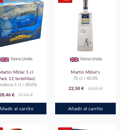
Reino Unido
Reino Unido
Martin Miller 5 cl
Martin Miller's
Pack 12 botellitas)
70 cl / 40.0%
niatura 5 cl / 40.0%
22,50 €
26,90 €
28,46 €
31,59 €
Añadir al carrito
Añadir al carrito