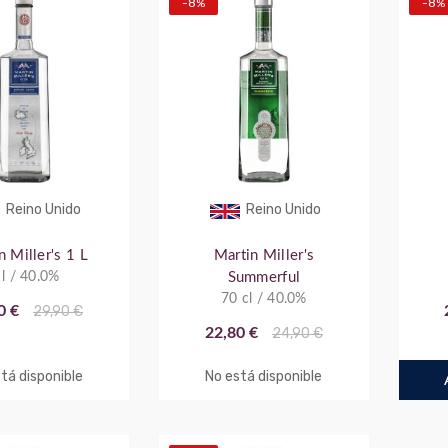
-8%
-8%
Reino Unido
Reino Unido
n Miller's 1 L
Martin Miller's
 l / 40.0%
Summerful
70 cl / 40.0%
0 €
29,90 €
22,80 €
24,90 €
tá disponible
No está disponible