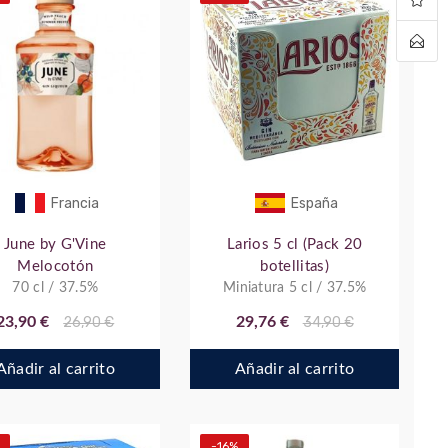
Francia
España
June by G'Vine
Larios 5 cl (Pack 20
Melocotón
botellitas)
70 cl / 37.5%
Miniatura 5 cl / 37.5%
23,90 €
26,90 €
29,76 €
34,90 €
Añadir al carrito
Añadir al carrito
-16%