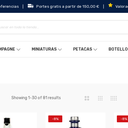
eferencias
|
Portes gratis a partir de 150,00 €
|
Valora
AMPAGNE
MINIATURAS
PETACAS
BOTELLO
a
Showing
-
of
results
1
30
81
-8%
-8%