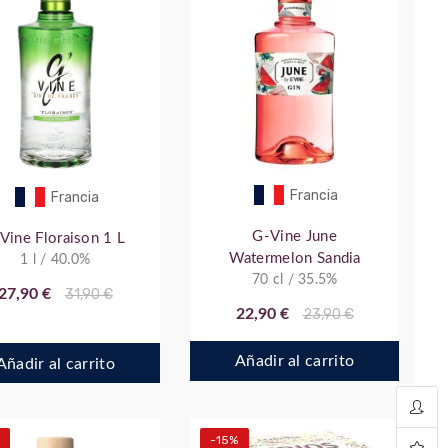
Francia
Francia
G-Vine June
Vine Floraison 1 L
Watermelon Sandia
1 l / 40.0%
70 cl / 35.5%
27,90 €
31,90 €
22,90 €
23,90 €
Añadir al carrito
Añadir al carrito
-15%