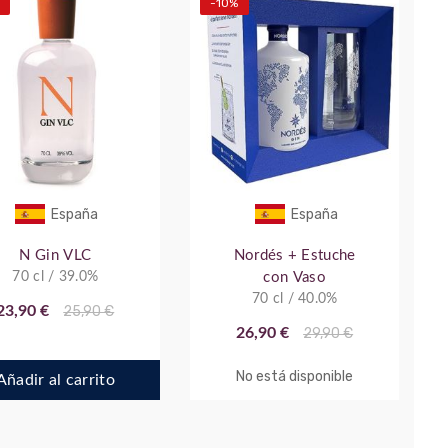
-10%
España
España
N Gin VLC
Nordés + Estuche
70 cl / 39.0%
con Vaso
70 cl / 40.0%
23,90 €
25,90 €
26,90 €
29,90 €
No está disponible
Añadir al carrito