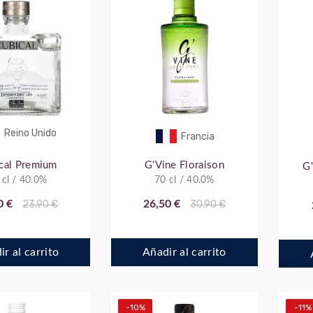
Reino Unido
Francia
cal Premium
G'Vine Floraison
G'
 cl / 40.0%
70 cl / 40.0%
0 €
23,90 €
26,50 €
30,90 €
r al carrito
Añadir al carrito
-10%
-11%