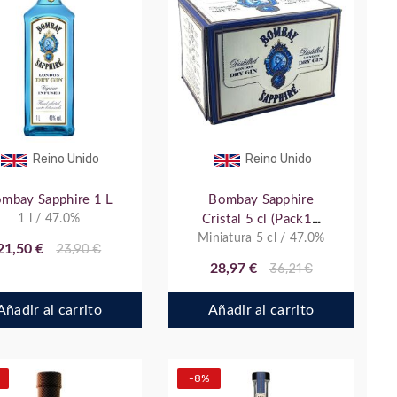
Reino Unido
Reino Unido
mbay Sapphire 1 L
Bombay Sapphire
1 l / 47.0%
Cristal 5 cl (Pack12
Miniatura 5 cl / 47.0%
botellitas)
21,50 €
23,90 €
28,97 €
36,21 €
Añadir al carrito
Añadir al carrito
-8%