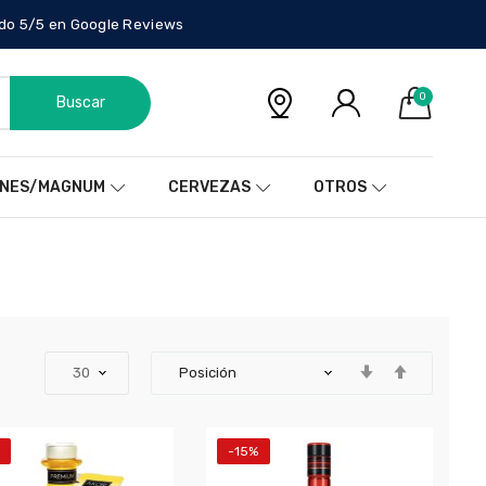
do 5/5 en Google Reviews
0
Buscar
NES/MAGNUM
CERVEZAS
OTROS
-15%