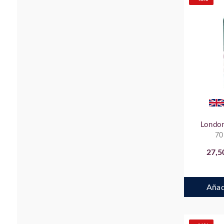
London
70
27,5
Añadi