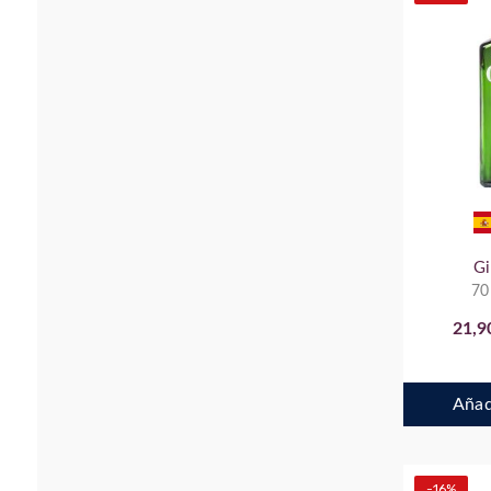
G
70
21,9
Añadi
-16%