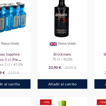
Reino Unido
Reino Unido
ay Sapphire
Brockmans
B
ico 5 cl (Pack
70 cl / 40.0%
ra 5 cl / 47.0%
botellitas)
23,90 €
25,90 €
9 €
23,10 €
r al carrito
Añadir al carrito
-14%
-13%