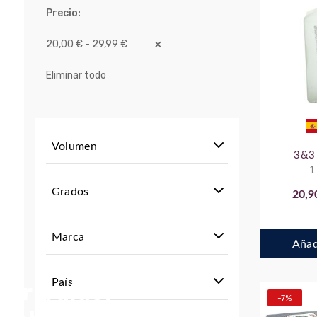
Precio
20,00 € - 29,99 €
Eliminar todo
Volumen
3&3
1
Grados
20,9
Marca
Añadi
País
stribuidor
-7%