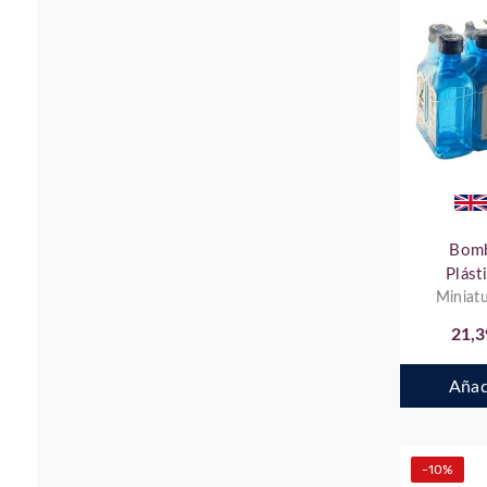
Bomb
Plást
Miniatu
10 
21,3
Añadi
-10%