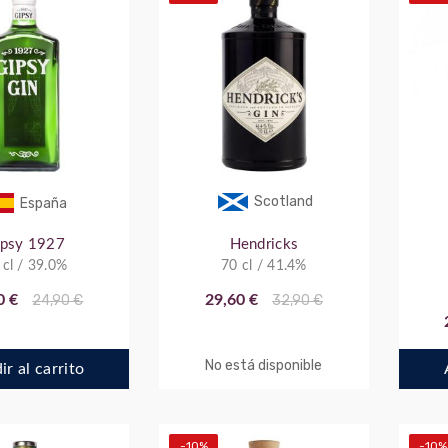
Scotland
España
ipsy 1927
Hendricks
 cl / 39.0%
70 cl / 41.4%
0 €
24,90 €
29,60 €
32,90 €
No está disponible
r al carrito
-10%
-10%