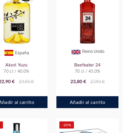
Reino Unido
España
Akori Yuzu
Beefeater 24
70 cl / 40.0%
70 cl / 45.0%
22,90 €
24,90 €
23,80 €
27,90 €
Añadir al carrito
Añadir al carrito
-20%