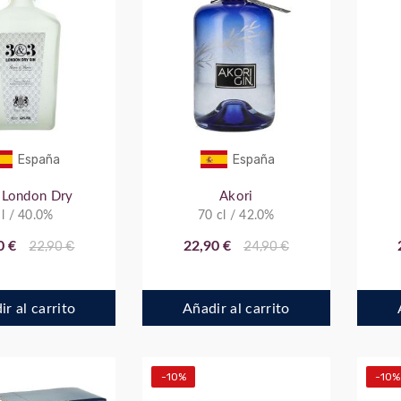
España
España
 London Dry
Akori
 l / 40.0%
70 cl / 42.0%
0 €
22,90 €
22,90 €
24,90 €
r al carrito
Añadir al carrito
-10%
-10%