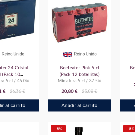
Reino Unido
Reino Unido
ter 24 Cristal
Beefeater Pink 5 cl
Bo
l (Pack 10
(Pack 12 botellitas)
ra 5 cl / 45.0%
otellitas)
Miniatura 5 cl / 37.5%
1 €
26,36 €
20,80 €
23,08 €
r al carrito
Añadir al carrito
-8%
-8%