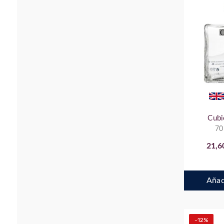
Cubi
70
21,6
Añadi
-12%