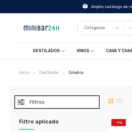
Amplio catálogo de r
Categorias
DESTILADOS
VINOS
CAVA Y CH
Inicio
Destilados
Ginebra
Parrilla
List
Filtros
Filtro aplicado
-9%