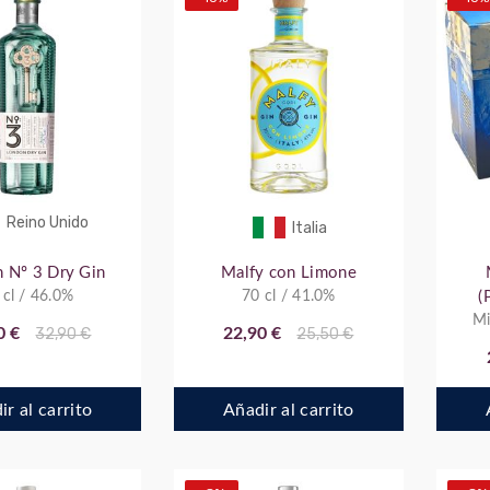
Reino Unido
Italia
 Nº 3 Dry Gin
Malfy con Limone
 cl / 46.0%
70 cl / 41.0%
(
Mi
0 €
32,90 €
22,90 €
25,50 €
r al carrito
Añadir al carrito