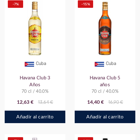
-7%
-15%
Cuba
Cuba
Havana Club 3
Havana Club 5
Años
años
70 cl / 40.0%
70 cl / 40.0%
12,63 €
13,64 €
14,40 €
16,90 €
Añadir al carrito
Añadir al carrito