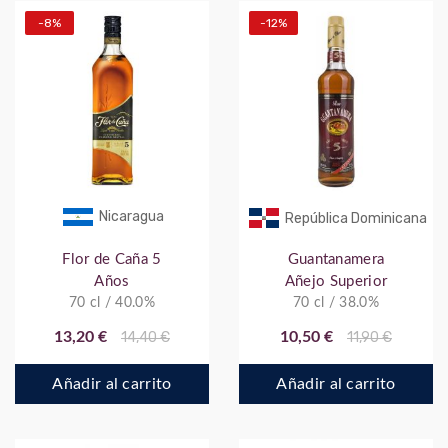
-8%
-12%
Nicaragua
República Dominicana
Flor de Caña 5
Guantanamera
Años
Añejo Superior
70 cl / 40.0%
70 cl / 38.0%
13,20 €
14,40 €
10,50 €
11,90 €
Añadir al carrito
Añadir al carrito