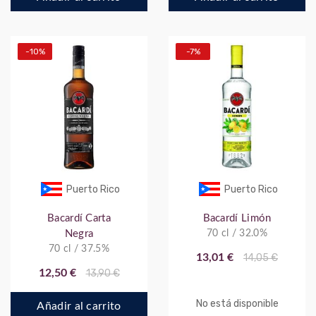
-10%
-7%
Puerto Rico
Puerto Rico
Bacardí Carta
Bacardí Limón
Negra
70 cl / 32.0%
70 cl / 37.5%
13,01 €
14,05 €
12,50 €
13,90 €
No está disponible
Añadir al carrito