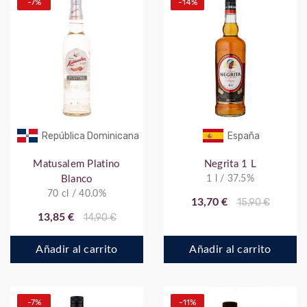
-7%
-14%
República Dominicana
España
Matusalem Platino
Negrita 1 L
Blanco
1 l / 37.5%
70 cl / 40.0%
13,70 €
15,90 €
13,85 €
14,90 €
Añadir al carrito
Añadir al carrito
-7%
-11%