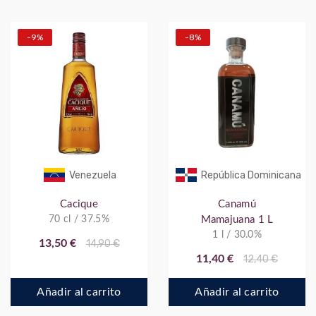
-9%
-8%
Venezuela
República Dominicana
Cacique
Canamú
70 cl / 37.5%
Mamajuana 1 L
1 l / 30.0%
13,50 €
14,90 €
11,40 €
12,40 €
Añadir al carrito
Añadir al carrito