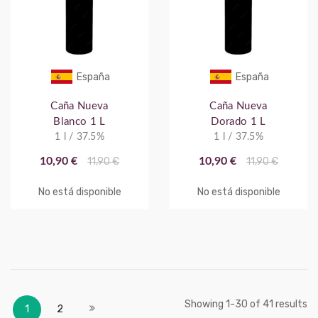
España
España
Caña Nueva
Caña Nueva
Blanco 1 L
Dorado 1 L
1 l / 37.5%
1 l / 37.5%
10,90 €
11,90 €
10,90 €
11,90 €
No está disponible
No está disponible
Página
Actualmente estás leyendo página
Página
Página
Showing
-
of
results
1
30
41
Siguiente
1
2