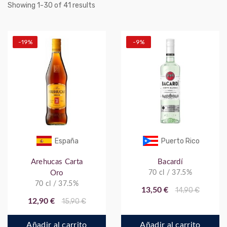
Showing
-
of
results
1
30
41
-19%
-9%
España
Puerto Rico
Arehucas Carta
Bacardí
Oro
70 cl / 37.5%
70 cl / 37.5%
13,50 €
14,90 €
12,90 €
15,90 €
Añadir al carrito
Añadir al carrito