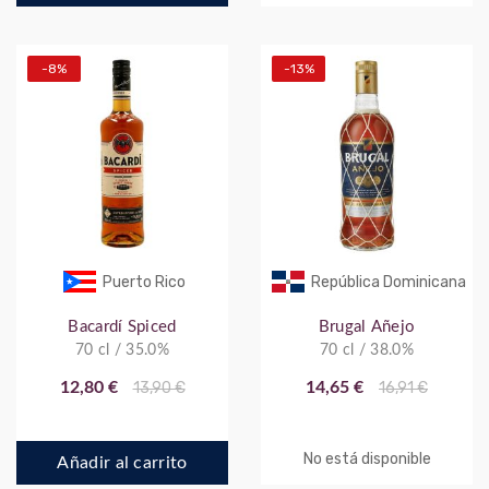
-8%
-13%
Puerto Rico
República Dominicana
Bacardí Spiced
Brugal Añejo
70 cl / 35.0%
70 cl / 38.0%
12,80 €
13,90 €
14,65 €
16,91 €
No está disponible
Añadir al carrito