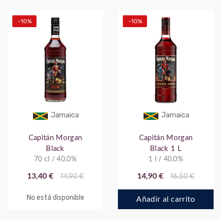
-10%
-10%
Jamaica
Jamaica
Capitán Morgan
Capitán Morgan
Black
Black 1 L
70 cl / 40.0%
1 l / 40.0%
13,40 €
14,90 €
14,90 €
16,50 €
No está disponible
Añadir al carrito