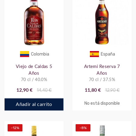
Colombia
España
Viejo de Caldas 5
Artemi Reserva 7
Años
Años
70 cl / 40.0%
70 cl / 37.5%
12,90 €
14,40 €
11,80 €
12,90 €
No está disponible
Añadir al carrito
-12%
-8%