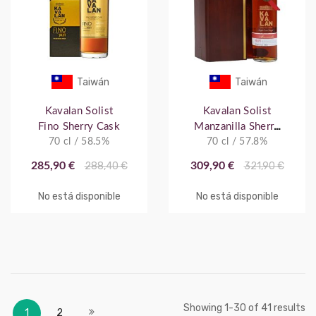
Taiwán
Taiwán
Kavalan Solist
Kavalan Solist
Fino Sherry Cask
Manzanilla Sherry
70 cl / 58.5%
70 cl / 57.8%
Cask
285,90 €
288,40 €
309,90 €
321,90 €
No está disponible
No está disponible
Página
Actualmente estás leyendo página
Página
Página
Showing
-
of
results
1
30
41
Siguiente
1
2