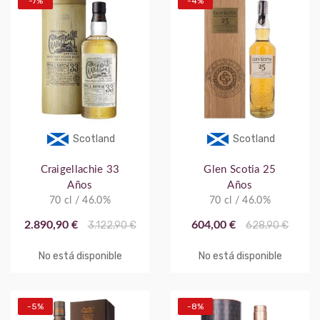
-7%
-4%
Scotland
Scotland
Craigellachie 33
Glen Scotia 25
Años
Años
70 cl / 46.0%
70 cl / 46.0%
2.890,90 €
3.122,90 €
604,00 €
628,90 €
No está disponible
No está disponible
-5%
-8%