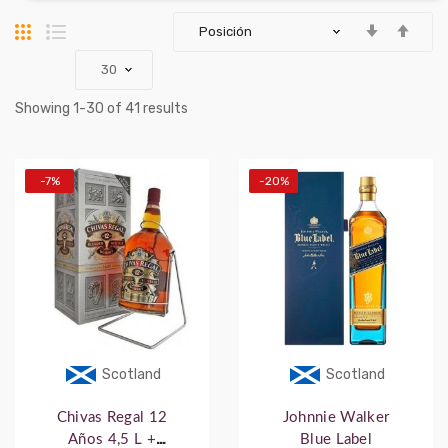
Parrilla
Lista
Showing
-
of
results
1
30
41
-7%
-20%
Scotland
Scotland
Chivas Regal 12
Johnnie Walker
Años 4,5 L +
Blue Label