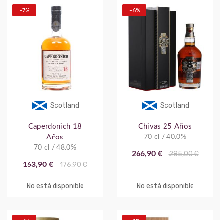
-7%
-6%
Scotland
Scotland
Caperdonich 18
Chivas 25 Años
Años
70 cl / 40.0%
70 cl / 48.0%
266,90 €
285,00 €
163,90 €
176,90 €
No está disponible
No está disponible