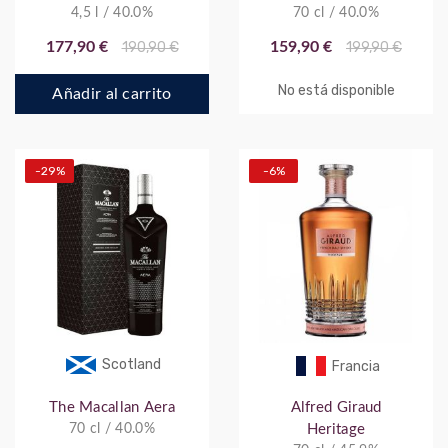
4,5 l / 40.0%
Balancín
70 cl / 40.0%
177,90 €
190,90 €
159,90 €
199,90 €
No está disponible
Añadir al carrito
-29%
-6%
Scotland
Francia
The Macallan Aera
Alfred Giraud
70 cl / 40.0%
Heritage