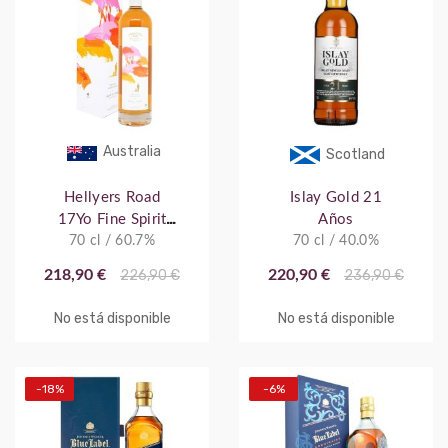
Australia
Scotland
Hellyers Road
Islay Gold 21
17Yo Fine Spirit
Años
70 cl / 60.7%
Project
70 cl / 40.0%
218,90 €
226,90 €
220,90 €
236,90 €
No está disponible
No está disponible
-18%
-6%