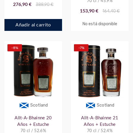
70 cl / 45.9%
276,90 €
388,90 €
153,90 €
164,40 €
No está disponible
Añadir al carrito
-8%
-7%
Scotland
Scotland
Allt-A-Bhainne 20
Allt-A-Bhainne 21
Años + Estuche
Años + Estuche
70 cl / 52.6%
70 cl / 52.4%