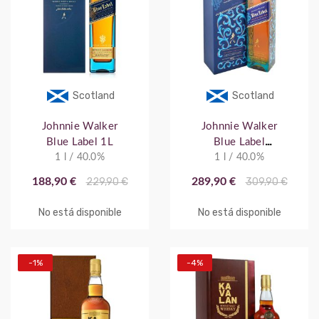
Scotland
Scotland
Johnnie Walker
Johnnie Walker
Blue Label 1L
Blue Label
1 l / 40.0%
Xordinaire 1L
1 l / 40.0%
188,90 €
229,90 €
289,90 €
309,90 €
No está disponible
No está disponible
-1%
-4%