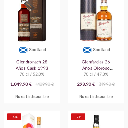
Scotland
Scotland
Glendronach 28
Glenfarclas 26
Años Cask 1993
Años Oloroso
70 cl / 52.0%
70 cl / 47.3%
Sherry Cask
1.049,90 €
1.109,90 €
293,90 €
319,90 €
No está disponible
No está disponible
-4%
-7%