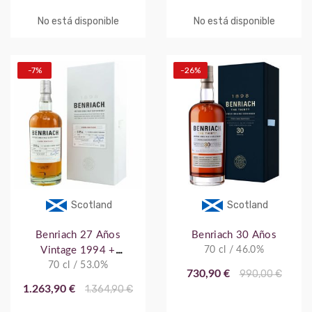
No está disponible
No está disponible
-7%
-26%
Scotland
Scotland
Benriach 27 Años
Benriach 30 Años
Vintage 1994 +
70 cl / 46.0%
70 cl / 53.0%
Estuche
730,90 €
990,00 €
1.263,90 €
1.364,90 €