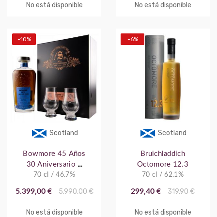
No está disponible
No está disponible
-10%
-6%
Scotland
Scotland
Bowmore 45 Años
Bruichladdich
30 Aniversario +
Octomore 12.3
Estuche y Vasos
70 cl / 46.7%
70 cl / 62.1%
5.399,00 €
5.990,00 €
299,40 €
319,90 €
No está disponible
No está disponible