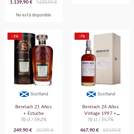
1.139,90 €
1.230,90 €
No está disponible
-3%
-7%
Scotland
Scotland
Benriach 21 Años
Benriach 24 Años
+ Estuche
Vintage 1997 +
70 cl / 59.2%
70 cl / 55.7%
Estuche
249,90 €
257,90 €
467,90 €
504,90 €