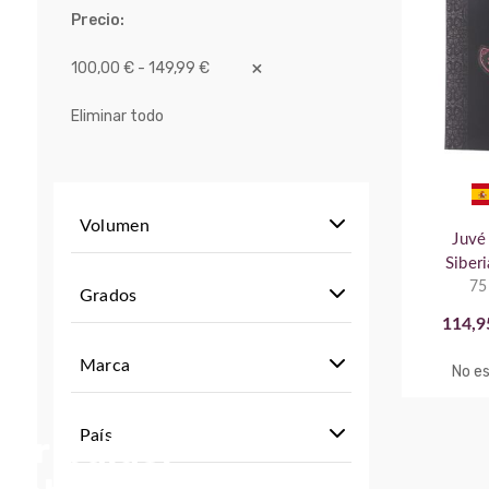
Precio
100,00 € - 149,99 €
Eliminar todo
Volumen
Juvé
Siber
75
Grados
114,9
Marca
No es
País
stribuidor