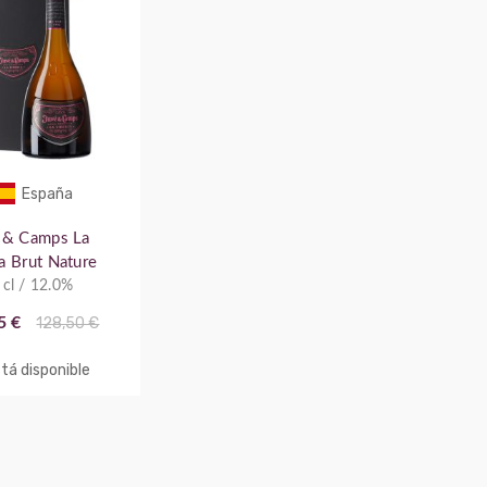
España
 & Camps La
ia Brut Nature
 cl / 12.0%
5 €
128,50 €
tá disponible