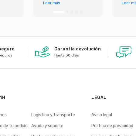
super
lo mejor es que todo
Leer más
Leer m
 ademas
llega en perfecto
io,
estado y antes de lo p
seguro
Garantía devolución
seguros
Hasta 30 días
4H
LEGAL
mos
Logística y transporte
Aviso legal
o de tu pedido
Ayuda y soporte
Política de privacidad