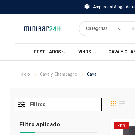
Amplio catálogo de r
Categorias
DESTILADOS
VINOS
CAVA Y CH
Inicio
Cava y Champagne
Cava
Parrilla
List
Filtros
Filtro aplicado
-11%