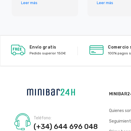
inmejorable. Pero lo que
y las que habian 
Leer más
Leer más
más me ha sorprendido
caras, con ellos
ha sido e
de muy buen prec
Envío gratis
Comercio 
Pedido superior 150€
100% pagos 
MINIBAR2
Quienes so
Teléfono:
Seguimient
(+34) 644 696 048