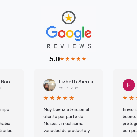
5.0
Arantxa Gonzalez Martinez
Lizbeth Sierra
s
hace 1 años
iempo
Muy buena atención al
Envío r
cliente por parte de
bueno,
 habia
Moisés , muchísima
protegi
rarlas
variedad de producto y
compra