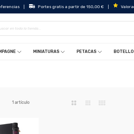
eferencias
|
Portes gratis a partir de 150,00 €
|
Valora
AMPAGNE
MINIATURAS
PETACAS
BOTELLO
a
artículo
1