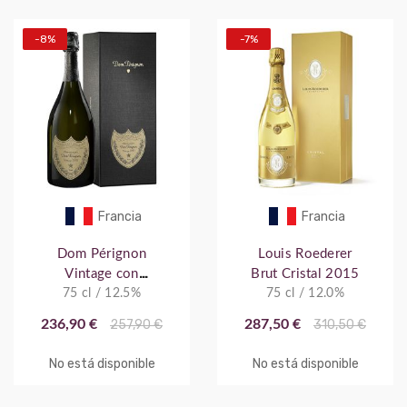
-8%
-7%
Francia
Francia
Dom Pérignon
Louis Roederer
Vintage con
Brut Cristal 2015
75 cl / 12.5%
Estuche
75 cl / 12.0%
236,90 €
257,90 €
287,50 €
310,50 €
No está disponible
No está disponible