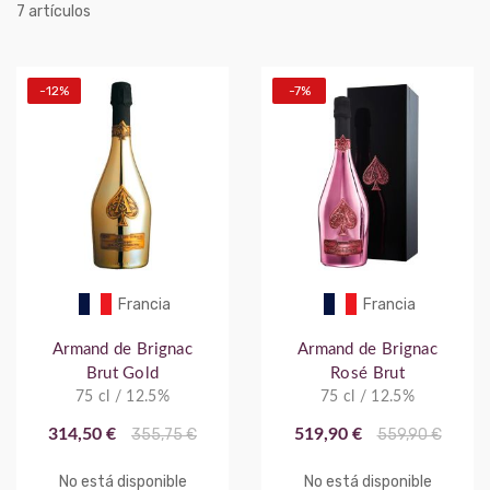
artículos
7
-12%
-7%
Francia
Francia
Armand de Brignac
Armand de Brignac
Brut Gold
Rosé Brut
75 cl / 12.5%
75 cl / 12.5%
314,50 €
355,75 €
519,90 €
559,90 €
No está disponible
No está disponible