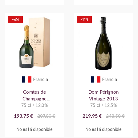
-6%
-11%
Francia
Francia
Comtes de
Dom Pérignon
Champagne
Vintage 2013
Taittinger Blanc de
75 cl / 12.0%
75 cl / 12.5%
Blancs
193,75 €
207,00 €
219,95 €
248,50 €
No está disponible
No está disponible