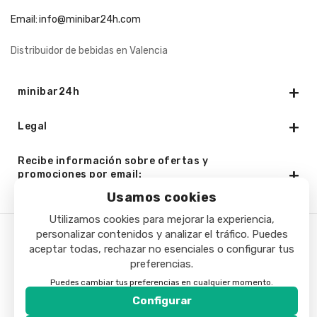
Email:
info@minibar24h.com
Distribuidor de bebidas en Valencia
minibar24h
Legal
Recibe información sobre ofertas y
promociones por email:
Usamos cookies
Utilizamos cookies para mejorar la experiencia,
personalizar contenidos y analizar el tráfico. Puedes
Copyright © 2025 - Minibar24h.com. Todos los derechos
aceptar todas, rechazar no esenciales o configurar tus
preferencias.
reservados.
Puedes cambiar tus preferencias en cualquier momento.
Configurar