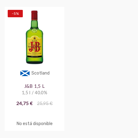
-5%
Scotland
J&B 1,5 L
1,5 l / 40.0%
24,75 €
25,95 €
No está disponible