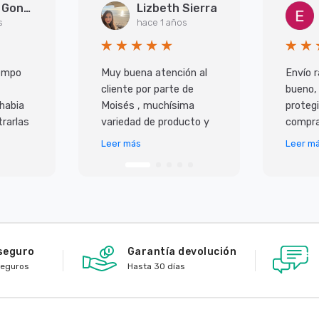
Arantxa Gonzalez Martinez
Lizbeth Sierra
s
hace 1 años
iempo
Muy buena atención al
Envío r
cliente por parte de
bueno,
 habia
Moisés , muchísima
protegi
rarlas
variedad de producto y
compra
super
lo mejor es que todo
Leer más
Leer m
 ademas
llega en perfecto
io,
estado y antes de lo p
seguro
Garantía devolución
seguros
Hasta 30 días