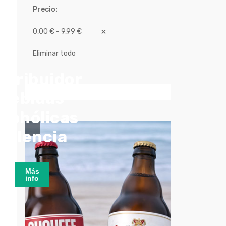
Precio
0,00 € - 9,99 €
Eliminar todo
stribuidor
bebidas
lcohólicas
Valencia
Más
info