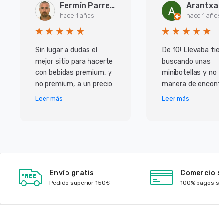
Fermín Parreño Torres
hace 1 años
hace 1 año
Sin lugar a dudas el
De 10! Llevaba t
mejor sitio para hacerte
buscando unas
con bebidas premium, y
minibotellas y no
no premium, a un precio
manera de encont
inmejorable. Pero lo que
y las que habian 
Leer más
Leer más
más me ha sorprendido
caras, con ellos
ha sido e
de muy buen prec
Envío gratis
Comercio 
Pedido superior 150€
100% pagos 