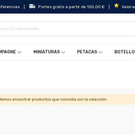
eferencias
|
Portes gratis a partir de 150,00 €
|
Valora
AMPAGNE
MINIATURAS
PETACAS
BOTELLO
emos encontrar productos que coincida con la selección.