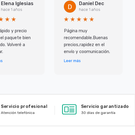
Elena Iglesias
Daniel Dec
hace 1 años
hace 1 años
ápido y precio
Página muy
 el paquete bien
recomendable.Buenas
do. Volveré a
precios,rapidez en el
r.
envío y coomunicación.
ás
Leer más
Servicio profesional
Servicio garantizado
Atención telefónica
30 días de garantía