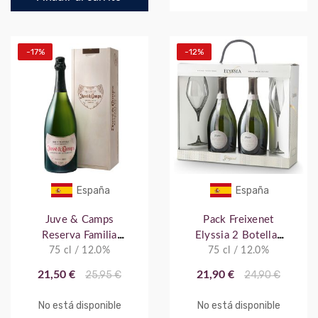
-17%
-12%
España
España
Juve & Camps
Pack Freixenet
Reserva Familia
Elyssia 2 Botellas
75 cl / 12.0%
C.Madera
75 cl / 12.0%
con 2 Copas
21,50 €
25,95 €
21,90 €
24,90 €
No está disponible
No está disponible