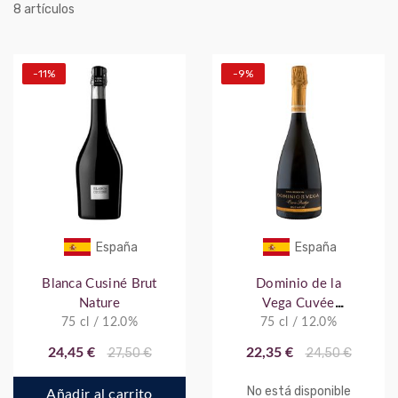
artículos
8
-11%
-9%
España
España
Blanca Cusiné Brut
Dominio de la
Nature
Vega Cuvée
75 cl / 12.0%
75 cl / 12.0%
Prestige
24,45 €
27,50 €
22,35 €
24,50 €
No está disponible
Añadir al carrito