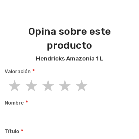
Opina sobre este
producto
Hendricks Amazonia 1 L
Valoración
1
2
3
4
5
star
stars
stars
stars
stars
Nombre
Título