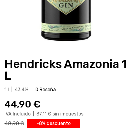
Saltar
al
Hendricks Amazonia 1
comienzo
de
L
la
galería
1 l | 43,4%
0 Reseña
de
imágenes
44,90 €
IVA Incluido | 37,11 € sin impuestos
48,90 €
-8% descuento