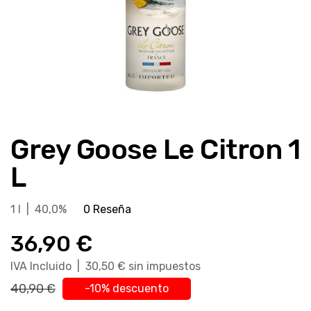
Saltar
al
Grey Goose Le Citron 1
comienzo
de
L
la
galería
1 l | 40,0%
0 Reseña
de
imágenes
36,90 €
IVA Incluido | 30,50 € sin impuestos
40,90 €
-10% descuento