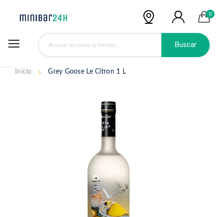
0
Buscar
Inicio
Grey Goose Le Citron 1 L
Saltar
al
final
de
la
galería
de
imágenes