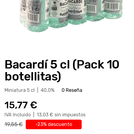
Saltar
al
Bacardí 5 cl (Pack 10
comienzo
de
botellitas)
la
galería
Miniatura 5 cl | 40,0%
0 Reseña
de
imágenes
15,77 €
IVA Incluido | 13,03 € sin impuestos
19,55 €
-23% descuento