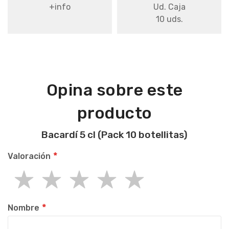
+info
Ud. Caja
10 uds.
Opina sobre este
producto
Bacardí 5 cl (Pack 10 botellitas)
Valoración
1
2
3
4
5
star
stars
stars
stars
stars
Nombre