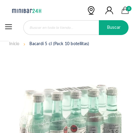
0
Buscar
Inicio
Bacardí 5 cl (Pack 10 botellitas)
Saltar
al
final
de
la
galería
de
imágenes