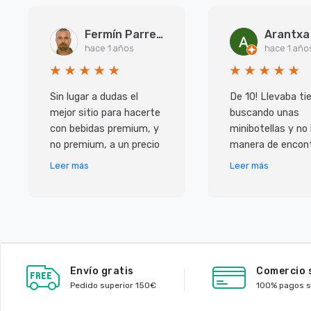
Fermín Parreño Torres
hace 1 años
hace 1 año
Sin lugar a dudas el
De 10! Llevaba t
mejor sitio para hacerte
buscando unas
con bebidas premium, y
minibotellas y no
no premium, a un precio
manera de encont
inmejorable. Pero lo que
y las que habian 
Leer más
Leer más
más me ha sorprendido
caras, con ellos
ha sido e
de muy buen prec
Envío gratis
Comercio 
Pedido superior 150€
100% pagos 