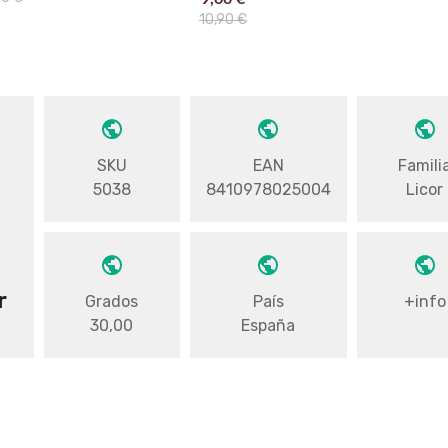
10,90 €
SKU
EAN
Famili
5038
8410978025004
Licor
r
Grados
País
+info
30,00
España