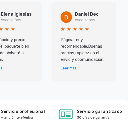
Elena Iglesias
Daniel Dec
hace 1 años
hace 1 años
ápido y precio
Página muy
 el paquete bien
recomendable.Buenas
do. Volveré a
precios,rapidez en el
r.
envío y coomunicación.
ás
Leer más
Servicio profesional
Servicio garantizado
Atención telefónica
30 días de garantía