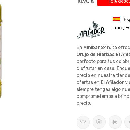
10,90 €
-18% desc
Es
Licor, 
En
Minibar 24h
, te ofre
Orujo de Hierbas El Afi
perfecto para tus celeb
disfrutar en casa. Encu
precio en nuestra tienda
ofertas en
El Afilador
y 
siempre tengas algo nue
comprometemos a brindar
precio.