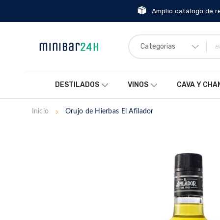
Amplio catálogo de r
Categorias
DESTILADOS
VINOS
CAVA Y CH
Inicio
Orujo de Hierbas El Afilador
Saltar
al
final
de
la
galería
de