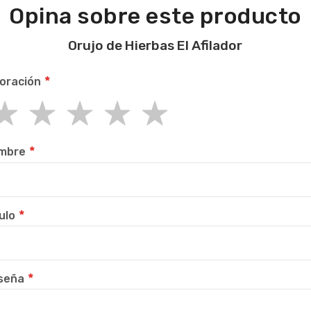
Opina sobre este producto
Orujo de Hierbas El Afilador
oración
r
rs
rs
rs
rs
mbre
ulo
seña