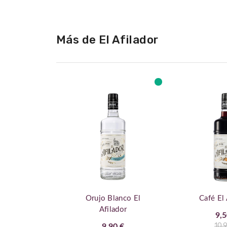
de
la
galería
Más de El Afilador
de
imágenes
Orujo Blanco El
Café El 
Afilador
9,5
10,
9,90 €