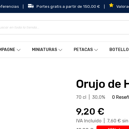
eferencias
|
Portes gratis a partir de 150,00 €
|
Valora
AMPAGNE
MINIATURAS
PETACAS
BOTELLO
Orujo de 
70 cl | 30,0%
0 Rese
9,20 €
IVA Incluido | 7,60 € si