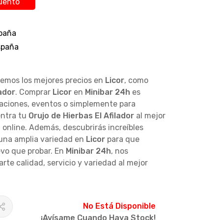
uento
paña
España
cemos los mejores precios en
Licor
, como
lador
. Comprar
Licor
en
Minibar 24h
es
raciones, eventos o simplemente para
entra tu
Orujo de Hierbas El Afilador
al mejor
 online. Además, descubrirás increíbles
una amplia variedad en
Licor
para que
vo que probar. En
Minibar 24h
, nos
te calidad, servicio y variedad al mejor
No Está Disponible
¡Avísame Cuando Haya Stock!