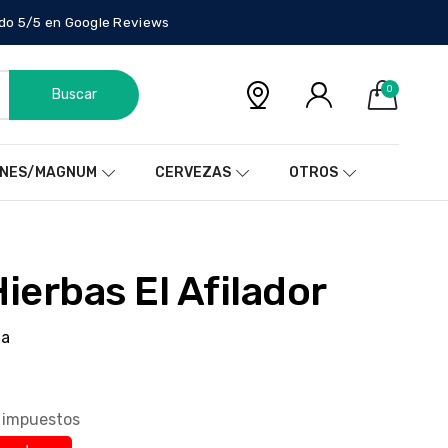
do 5/5 en Google Reviews
0
Buscar
NES/MAGNUM
CERVEZAS
OTROS
Hierbas El Afilador
ña
n impuestos