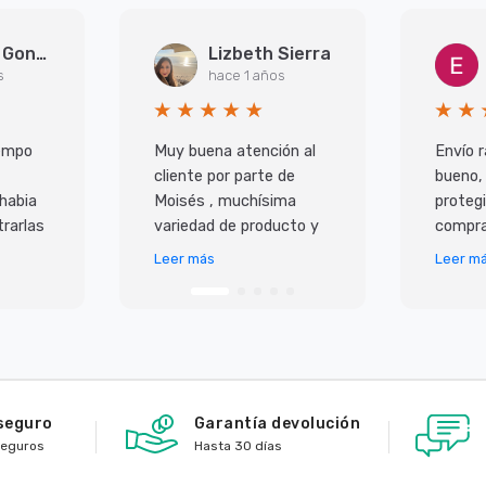
Arantxa Gonzalez Martinez
Lizbeth Sierra
s
hace 1 años
iempo
Muy buena atención al
Envío r
cliente por parte de
bueno,
 habia
Moisés , muchísima
protegi
rarlas
variedad de producto y
compra
super
lo mejor es que todo
Leer más
Leer m
 ademas
llega en perfecto
io,
estado y antes de lo p
seguro
Garantía devolución
seguros
Hasta 30 días