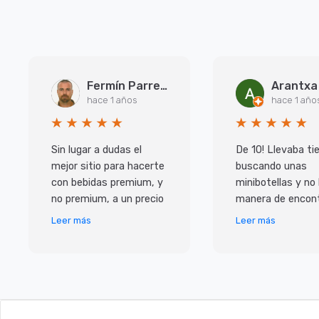
Fermín Parreño Torres
hace 1 años
hace 1 año
Sin lugar a dudas el
De 10! Llevaba t
mejor sitio para hacerte
buscando unas
con bebidas premium, y
minibotellas y no
no premium, a un precio
manera de encont
inmejorable. Pero lo que
y las que habian 
Leer más
Leer más
más me ha sorprendido
caras, con ellos
ha sido e
de muy buen prec