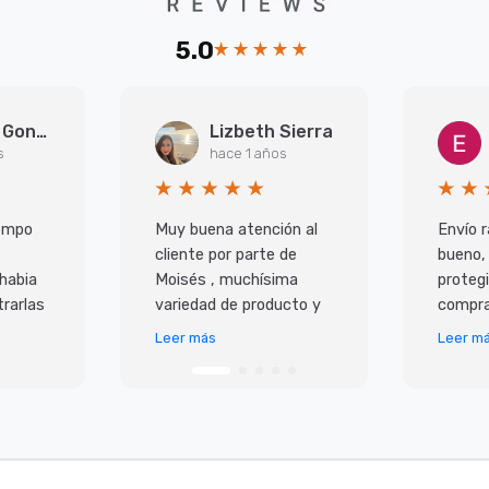
5.0
Arantxa Gonzalez Martinez
Lizbeth Sierra
s
hace 1 años
iempo
Muy buena atención al
Envío r
cliente por parte de
bueno,
 habia
Moisés , muchísima
protegi
rarlas
variedad de producto y
compra
super
lo mejor es que todo
Leer más
Leer m
 ademas
llega en perfecto
io,
estado y antes de lo p