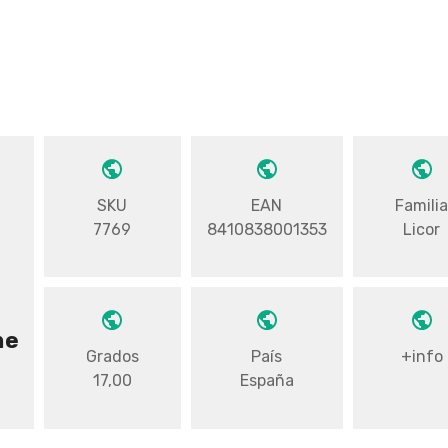
SKU
EAN
Famili
7769
8410838001353
Licor
me
Grados
País
+info
17,00
España