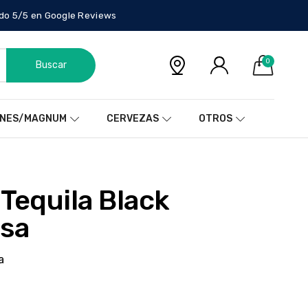
do 5/5 en Google Reviews
0
Buscar
NES/MAGNUM
CERVEZAS
OTROS
esa
a