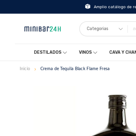
Amplio catálogo de r
Categorias
DESTILADOS
VINOS
CAVA Y CH
Inicio
Crema de Tequila Black Flame Fresa
Saltar
al
final
de
la
galería
de