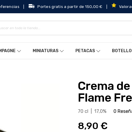
eferencias
|
Portes gratis a partir de 150,00 €
|
Valora
AMPAGNE
MINIATURAS
PETACAS
BOTELLO
Crema de Tequila Black
Flame Fr
70 cl | 17,0%
0 Reseñ
8,90 €