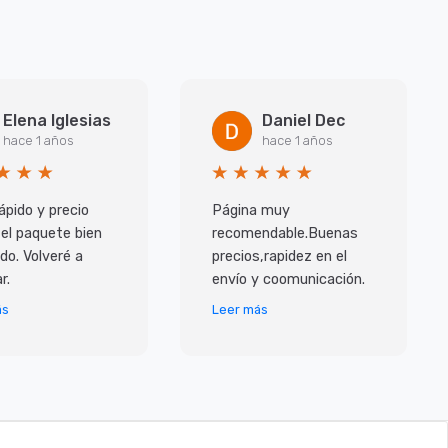
Elena Iglesias
Daniel Dec
hace 1 años
hace 1 años
ápido y precio
Página muy
 el paquete bien
recomendable.Buenas
do. Volveré a
precios,rapidez en el
r.
envío y coomunicación.
ás
Leer más