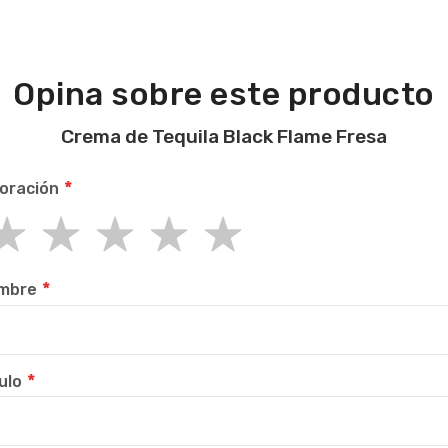
Opina sobre este producto
Crema de Tequila Black Flame Fresa
oración
r
rs
rs
rs
rs
mbre
ulo