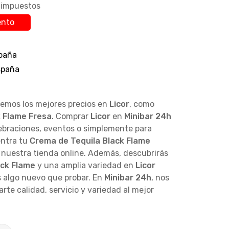
n impuestos
ento
paña
España
cemos los mejores precios en
Licor
, como
k Flame Fresa
. Comprar
Licor
en
Minibar 24h
lebraciones, eventos o simplemente para
entra tu
Crema de Tequila Black Flame
 nuestra tienda online. Además, descubrirás
ack Flame
y una amplia variedad en
Licor
 algo nuevo que probar. En
Minibar 24h
, nos
te calidad, servicio y variedad al mejor