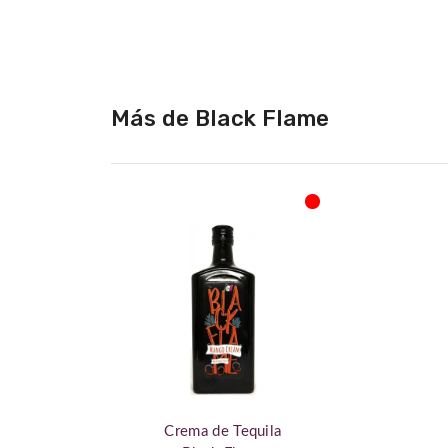
de
la
galería
de
imágenes
Más de Black Flame
Crema de Tequila