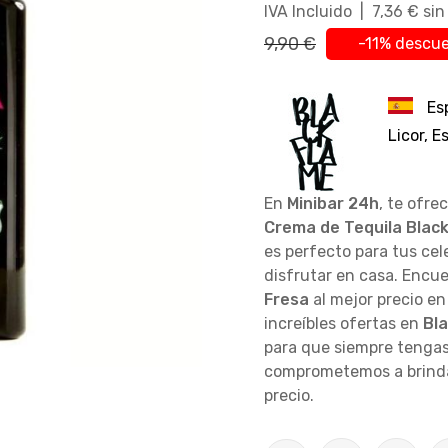
IVA Incluido | 7,36 € si
9,90 €
-11% descu
Es
Licor, 
En
Minibar 24h
, te ofre
Crema de Tequila Blac
es perfecto para tus ce
disfrutar en casa. Encu
Fresa
al mejor precio en
increíbles ofertas en
Bl
para que siempre tengas
comprometemos a brindar
precio.