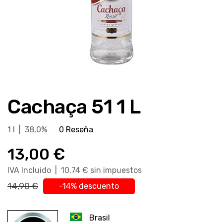
Saltar
al
Cachaça 51 1 L
comienzo
de
la
1 l | 38,0%
0 Reseña
galería
13,00 €
de
imágenes
IVA Incluido | 10,74 € sin impuestos
14,90 €
-14% descuento
Brasil