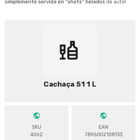
simplemente servida en "shots" helados
de autor.
Cachaça 51 1 L
SKU
EAN
4062
7896002108133