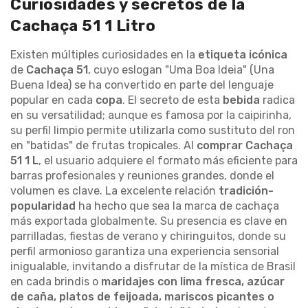
Curiosidades y secretos de la
Cachaça 51 1 Litro
Existen múltiples curiosidades en la
etiqueta icónica
de
Cachaça 51
, cuyo eslogan "Uma Boa Ideia" (Una
Buena Idea) se ha convertido en parte del lenguaje
popular en cada
copa
. El secreto de esta
bebida
radica
en su versatilidad; aunque es famosa por la caipirinha,
su perfil limpio permite utilizarla como sustituto del ron
en "batidas" de frutas tropicales. Al
comprar Cachaça
51 1 L
, el usuario adquiere el formato más eficiente para
barras profesionales y reuniones grandes, donde el
volumen es clave. La excelente relación
tradición-
popularidad
ha hecho que sea la marca de cachaça
más exportada globalmente. Su presencia es clave en
parrilladas, fiestas de verano y chiringuitos, donde su
perfil armonioso garantiza una experiencia sensorial
inigualable, invitando a disfrutar de la mística de Brasil
en cada brindis o
maridajes con lima fresca, azúcar
de caña, platos de feijoada, mariscos picantes o