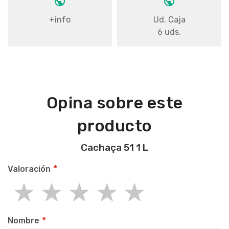
+info
Ud. Caja
6 uds.
Opina sobre este
producto
Cachaça 51 1 L
Valoración
1
2
3
4
5
star
stars
stars
stars
stars
Nombre