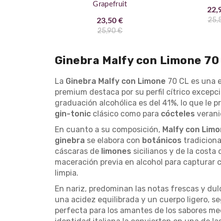
Grapefruit
22,
25,
23,50 €
25,90 €
Ginebra Malfy con Limone 70
La
Ginebra Malfy con Limone
70 CL es una e
premium destaca por su perfil cítrico excepc
graduación alcohólica es del 41%, lo que le 
gin-tonic
clásico como para
cócteles
verani
En cuanto a su composición,
Malfy con Lim
ginebra
se elabora con
botánicos
tradiciona
cáscaras de
limones
sicilianos y de la costa
maceración previa en alcohol para capturar co
limpia.
En nariz, predominan las notas frescas y dul
una acidez equilibrada y un cuerpo ligero, se
perfecta para los amantes de los sabores med