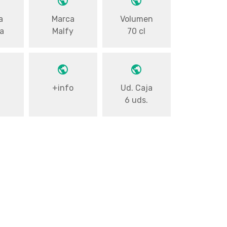
a
Marca
Volumen
a
Malfy
70 cl
o
+info
Ud. Caja
6 uds.