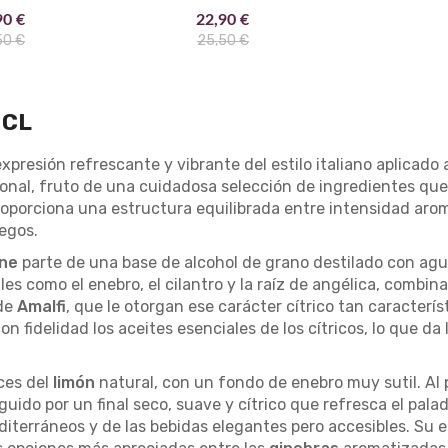
90 €
22,90 €
50 €
25,50 €
 CL
xpresión refrescante y vibrante del estilo italiano aplicado
ional, fruto de una cuidadosa selección de ingredientes que
proporciona una estructura equilibrada entre intensidad arom
egos.
one
parte de una base de alcohol de grano destilado con agua
les como el enebro, el cilantro y la raíz de angélica, combi
 de
Amalfi
, que le otorgan ese carácter cítrico tan caracterís
n fidelidad los aceites esenciales de los cítricos, lo que da
ces del
limón
natural, con un fondo de enebro muy sutil. Al p
guido por un final seco, suave y cítrico que refresca el pala
iterráneos y de las bebidas elegantes pero accesibles. Su es