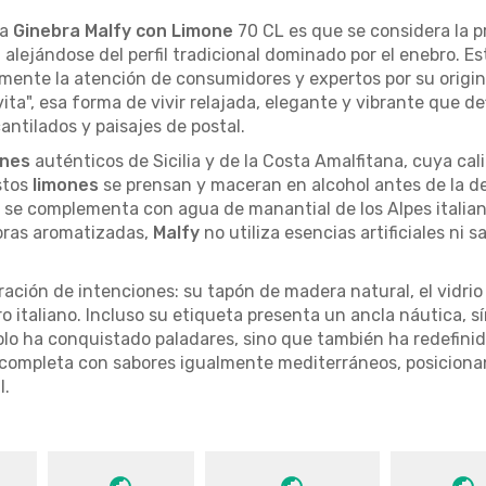
la
Ginebra Malfy con Limone
70 CL es que se considera la 
 alejándose del perfil tradicional dominado por el enebro. E
mente la atención de consumidores y expertos por su origin
ita", esa forma de vivir relajada, elegante y vibrante que def
ntilados y paisajes de postal.
ones
auténticos de Sicilia y de la Costa Amalfitana, cuya c
stos
limones
se prensan y maceran en alcohol antes de la de
 se complementa con agua de manantial de los Alpes italian
ebras aromatizadas,
Malfy
no utiliza esencias artificiales ni 
ación de intenciones: su tapón de madera natural, el vidrio 
ero italiano. Incluso su etiqueta presenta un ancla náutica, 
lo ha conquistado paladares, sino que también ha redefini
a completa con sabores igualmente mediterráneos, posicion
l.