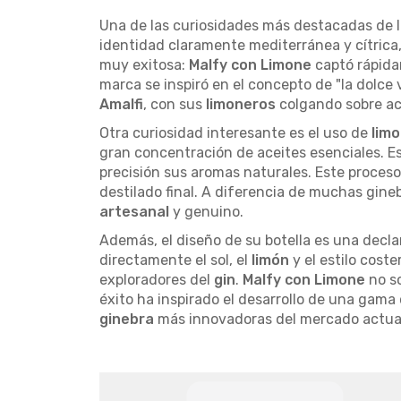
Una de las curiosidades más destacadas de 
identidad claramente mediterránea y cítrica,
muy exitosa:
Malfy con Limone
captó rápida
marca se inspiró en el concepto de "la dolce v
Amalfi
, con sus
limoneros
colgando sobre aca
Otra curiosidad interesante es el uso de
lim
gran concentración de aceites esenciales. E
precisión sus aromas naturales. Este proceso
destilado final. A diferencia de muchas gin
artesanal
y genuino.
Además, el diseño de su botella es una declar
directamente el sol, el
limón
y el estilo cost
exploradores del
gin
.
Malfy con Limone
no so
éxito ha inspirado el desarrollo de una gam
ginebra
más innovadoras del mercado actua