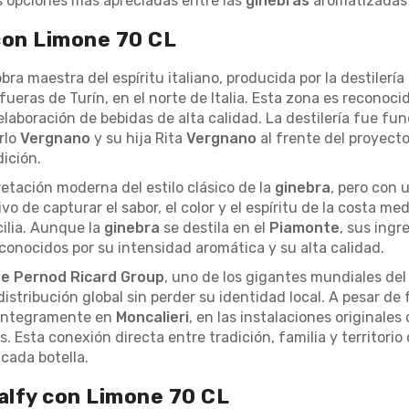
as opciones más apreciadas entre las
ginebras
aromatizadas 
 con Limone 70 CL
ra maestra del espíritu italiano, producida por la destilería
 afueras de Turín, en el norte de Italia. Esta zona es reconoci
elaboración de bebidas de alta calidad. La destilería fue f
rlo
Vergnano
y su hija Rita
Vergnano
al frente del proyec
ición.
etación moderna del estilo clásico de la
ginebra
, pero con 
o de capturar el sabor, el color y el espíritu de la costa m
ilia. Aunque la
ginebra
se destila en el
Piamonte
, sus ingr
, conocidos por su intensidad aromática y su alta calidad.
e Pernod Ricard Group
, uno de los gigantes mundiales del 
distribución global sin perder su identidad local. A pesar de
 íntegramente en
Moncalieri
, en las instalaciones originales
Esta conexión directa entre tradición, familia y territorio
 cada botella.
alfy con Limone 70 CL