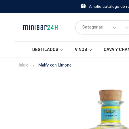
Amplio catálogo de r
Categorias
DESTILADOS
VINOS
CAVA Y CH
Inicio
Malfy con Limone
Saltar
al
final
de
la
galería
de