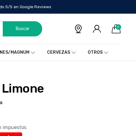
do 5/5 en Google Reviews
0
Buscar
NES/MAGNUM
CERVEZAS
OTROS
n Limone
a
in impuestos