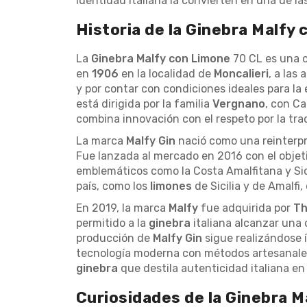
identidad italiana la convierten en una de l
Historia de la Ginebra Malfy
La
Ginebra Malfy con Limone
70 CL es una ob
en
1906
en la localidad de
Moncalieri
, a las
y por contar con condiciones ideales para la 
está dirigida por la familia
Vergnano
, con Ca
combina innovación con el respeto por la trad
La marca
Malfy Gin
nació como una reinterpr
Fue lanzada al mercado en 2016 con el objetiv
emblemáticos como la Costa Amalfitana y Sic
país, como los
limones
de Sicilia y de Amalfi
En 2019, la marca
Malfy
fue adquirida por
Th
permitido a la
ginebra
italiana alcanzar una 
producción de
Malfy Gin
sigue realizándose
tecnología moderna con métodos artesanales. 
ginebra
que destila autenticidad italiana en
Curiosidades de la Ginebra M