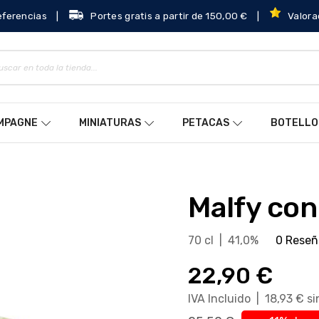
eferencias
|
Portes gratis a partir de 150,00 €
|
Valora
AMPAGNE
MINIATURAS
PETACAS
BOTELLO
Malfy co
70 cl | 41,0%
0 Reseñ
22,90 €
IVA Incluido | 18,93 € s