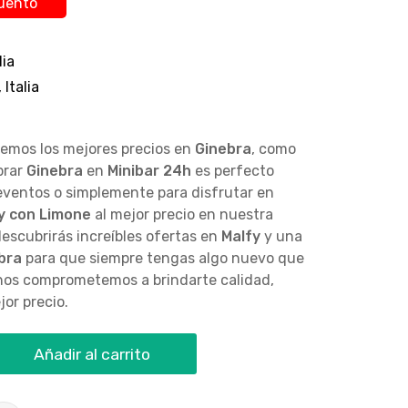
uento
lia
 Italia
cemos los mejores precios en
Ginebra
, como
prar
Ginebra
en
Minibar 24h
es perfecto
 eventos o simplemente para disfrutar en
y con Limone
al mejor precio en nuestra
escubrirás increíbles ofertas en
Malfy
y una
bra
para que siempre tengas algo nuevo que
 nos comprometemos a brindarte calidad,
jor precio.
Añadir al carrito