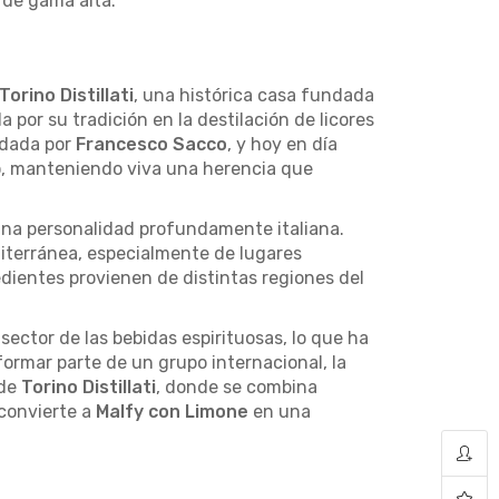
de gama alta.
Torino Distillati
, una histórica casa fundada
da por su tradición en la destilación de licores
undada por
Francesco Sacco
, y hoy en día
to, manteniendo viva una herencia que
una personalidad profundamente italiana.
editerránea, especialmente de lugares
edientes provienen de distintas regiones del
sector de las bebidas espirituosas, lo que ha
 formar parte de un grupo internacional, la
 de
Torino Distillati
, donde se combina
 convierte a
Malfy con Limone
en una