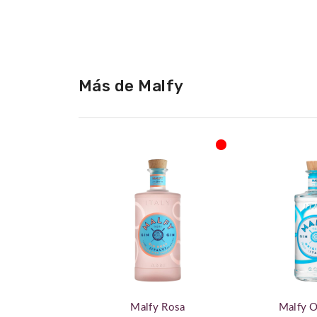
de
la
galería
de
imágenes
Más de Malfy
Malfy Rosa
Malfy O