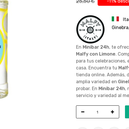
25,50 €
-11% desc
Ita
Ginebra,
En
Minibar 24h
, te ofre
Malfy con Limone
. Com
para tus celebraciones,
casa. Encuentra tu
Malf
tienda online. Además, d
amplia variedad en
Gine
probar. En
Minibar 24h
,
servicio y variedad al me