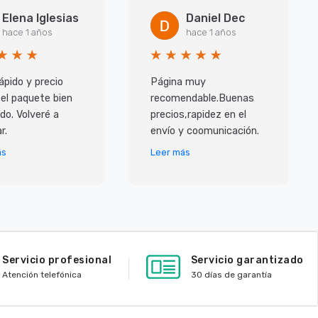
Elena Iglesias
Daniel Dec
hace 1 años
hace 1 años
ápido y precio
Página muy
 el paquete bien
recomendable.Buenas
do. Volveré a
precios,rapidez en el
r.
envío y coomunicación.
ás
Leer más
Servicio profesional
Servicio garantizado
Atención telefónica
30 días de garantía