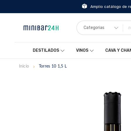
Amplio catálogo de r
Categorias
DESTILADOS
VINOS
CAVA Y CH
Inicio
Torres 10 1,5 L
Saltar
al
final
de
la
galería
de