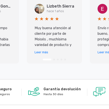
Arantxa Gonzalez Martinez
Lizbeth Sierra
s
hace 1 años
iempo
Muy buena atención al
Envío r
cliente por parte de
bueno,
 habia
Moisés , muchísima
protegi
rarlas
variedad de producto y
compra
super
lo mejor es que todo
Leer más
Leer m
 ademas
llega en perfecto
io,
estado y antes de lo p
seguro
Garantía devolución
seguros
Hasta 30 días