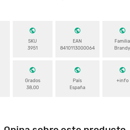
SKU
EAN
Famili
3951
8410113000064
Brand
Grados
País
+info
38,00
España
Opina sobre este producto