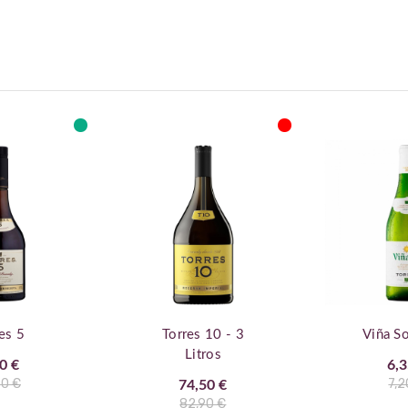
es 5
Torres 10 - 3
Viña S
Litros
0 €
6,3
90 €
7,2
74,50 €
82,90 €