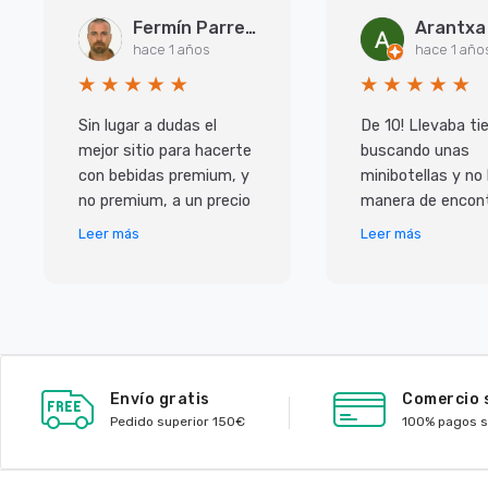
Fermín Parreño Torres
hace 1 años
hace 1 año
Sin lugar a dudas el
De 10! Llevaba t
mejor sitio para hacerte
buscando unas
con bebidas premium, y
minibotellas y no
no premium, a un precio
manera de encont
inmejorable. Pero lo que
y las que habian 
Leer más
Leer más
más me ha sorprendido
caras, con ellos
ha sido e
de muy buen prec
Envío gratis
Comercio 
Pedido superior 150€
100% pagos 