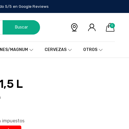
do 5/5 en Google Reviews
0
Buscar
NES/MAGNUM
CERVEZAS
OTROS
1,5 L
a
in impuestos