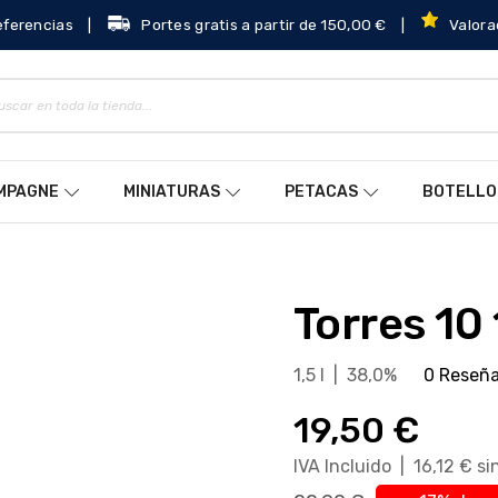
eferencias
|
Portes gratis a partir de 150,00 €
|
Valora
AMPAGNE
MINIATURAS
PETACAS
BOTELLO
Torres 10 
1,5 l | 38,0%
0 Reseñ
19,50 €
IVA Incluido | 16,12 € s