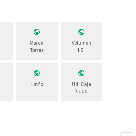
a
Marca
Volumen
y
Torres
1,5 l
+info
Ud. Caja
3 uds.