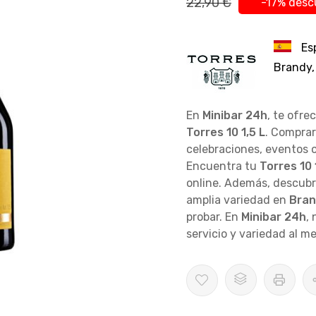
22,90 €
-17% desc
Es
Brandy,
En
Minibar 24h
, te ofre
Torres 10 1,5 L
. Compra
celebraciones, eventos 
Encuentra tu
Torres 10 
online. Además, descubri
amplia variedad en
Bran
probar. En
Minibar 24h
,
servicio y variedad al me