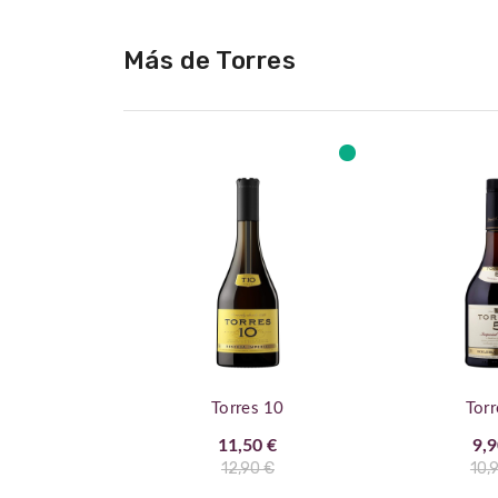
de
la
Más de Torres
galería
de
imágenes
Torres 10
Torr
11,50 €
9,9
12,90 €
10,