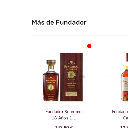
de
la
galería
Más de Fundador
de
imágenes
Fundador Supremo
Fundado
18 Años 1 L
Ca
143,90 €
13,