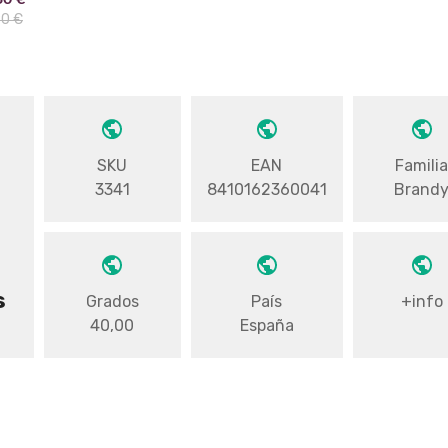
90 €
SKU
EAN
Famili
3341
8410162360041
Brand
s
Grados
País
+info
40,00
España