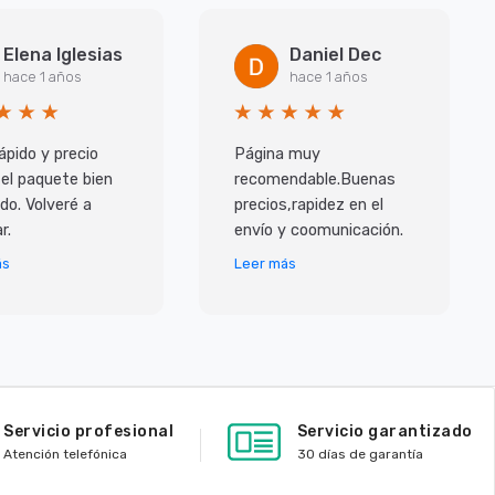
Elena Iglesias
Daniel Dec
hace 1 años
hace 1 años
ápido y precio
Página muy
 el paquete bien
recomendable.Buenas
do. Volveré a
precios,rapidez en el
r.
envío y coomunicación.
ás
Leer más
Servicio profesional
Servicio garantizado
Atención telefónica
30 días de garantía