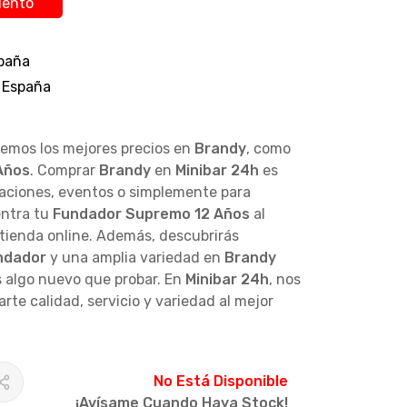
uento
paña
 España
cemos los mejores precios en
Brandy
, como
Años
. Comprar
Brandy
en
Minibar 24h
es
raciones, eventos o simplemente para
entra tu
Fundador Supremo 12 Años
al
 tienda online. Además, descubrirás
ndador
y una amplia variedad en
Brandy
 algo nuevo que probar. En
Minibar 24h
, nos
te calidad, servicio y variedad al mejor
No Está Disponible
¡Avísame Cuando Haya Stock!