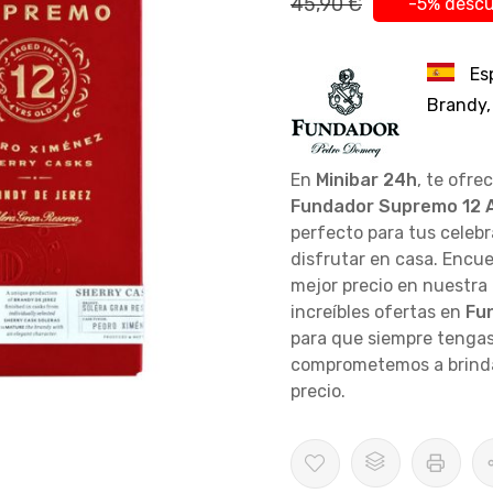
45,90 €
-5% desc
Es
Brandy,
En
Minibar 24h
, te ofre
Fundador Supremo 12 
perfecto para tus celeb
disfrutar en casa. Encu
mejor precio en nuestra
increíbles ofertas en
Fu
para que siempre tengas
comprometemos a brindar
precio.