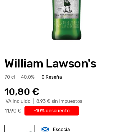
Saltar
al
William Lawson's
comienzo
de
la
70 cl | 40,0%
0 Reseña
galería
10,80 €
de
imágenes
IVA Incluido | 8,93 € sin impuestos
11,90 €
-10% descuento
Escocia