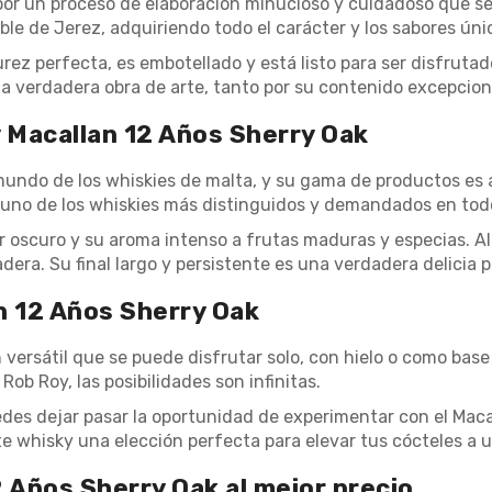
por un proceso de elaboración minucioso y cuidadoso que se 
oble de Jerez, adquiriendo todo el carácter y los sabores úni
ez perfecta, es embotellado y está listo para ser disfrutad
na verdadera obra de arte, tanto por su contenido excepcio
 Macallan 12 Años Sherry Oak
mundo de los whiskies de malta, y su gama de productos es a
 uno de los whiskies más distinguidos y demandados en tod
r oscuro y su aroma intenso a frutas maduras y especias. Al
era. Su final largo y persistente es una verdadera delicia p
n 12 Años Sherry Oak
 versátil que se puede disfrutar solo, con hielo o como base
b Roy, las posibilidades son infinitas.
edes dejar pasar la oportunidad de experimentar con el Mac
e whisky una elección perfecta para elevar tus cócteles a un
 Años Sherry Oak al mejor precio