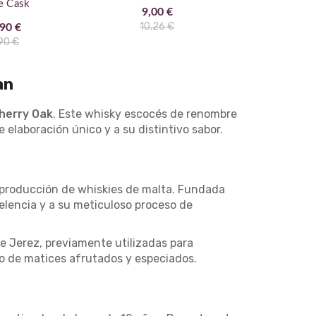
e Cask
Años Dou
9,00 €
10,26 €
90 €
68,
90 €
71,
an
herry Oak
. Este whisky escocés de renombre
 elaboración único y a su distintivo sabor.
la producción de whiskies de malta. Fundada
elencia y a su meticuloso proceso de
de Jerez, previamente utilizadas para
eno de matices afrutados y especiados.