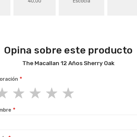
40,00
Escocia
Opina sobre este producto
The Macallan 12 Años Sherry Oak
oración
r
rs
rs
rs
rs
mbre