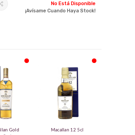
No Está Disponible
¡Avísame Cuando Haya Stock!
llan Gold
Macallan 12 5cl
The Mac