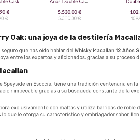
ble Cask
Años Double Cask
Doubl
+ Estuche Madera
90 €
5.530,00 €
102,
90 €
5.890,00 €
109,
y Oak: una joya de la destilería Macall
, seguro que has oído hablar del
Whisky Macallan 12 Años S
ya entre los expertos y aficionados, gracias a su proceso de
Macallan
 de Speyside en Escocia, tiene una tradición centenaria en 
utación impecable gracias a su búsqueda constante de la exc
bora exclusivamente con maltas y utiliza barricas de roble 
s lo que le otorga su característico y embriagador sabor, ll