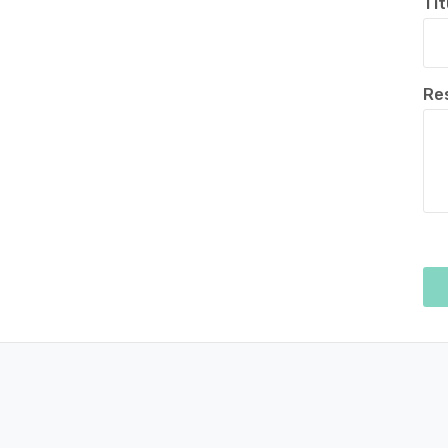
Tít
Re