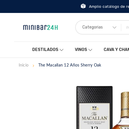
Amplio catálogo de r
Categorias
DESTILADOS
VINOS
CAVA Y CH
Inicio
The Macallan 12 Años Sherry Oak
Saltar
al
final
de
la
galería
de