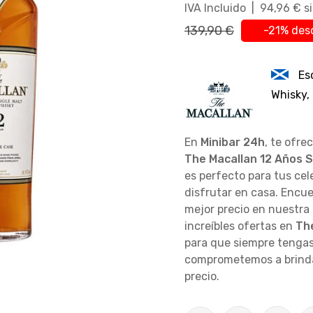
IVA Incluido | 94,96 € s
139,90 €
-21% des
Es
Whisky,
En
Minibar 24h
, te ofre
The Macallan 12 Años 
es perfecto para tus ce
disfrutar en casa. Encu
mejor precio en nuestra
increíbles ofertas en
Th
para que siempre tengas
comprometemos a brindar
precio.