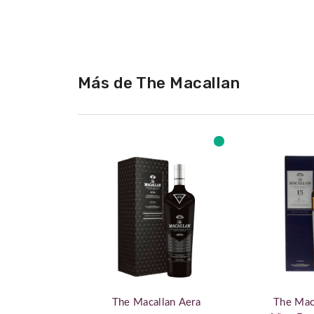
de
la
galería
de
imágenes
Más de The Macallan
The Macallan Aera
The Mac