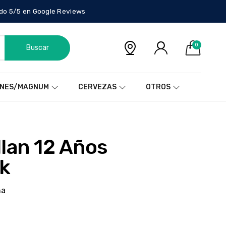
do 5/5 en Google Reviews
0
Buscar
NES/MAGNUM
CERVEZAS
OTROS
ak
ña