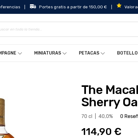
eferencias
|
Portes gratis a partir de 150,00 €
|
Valora
AMPAGNE
MINIATURAS
PETACAS
BOTELLO
The Macallan 12 Años
Sherry O
70 cl | 40,0%
0 Rese
114,90 €