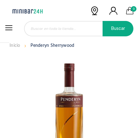
0
Buscar
Inicio
Penderyn Sherrywood
Saltar
al
final
de
la
galería
de
imágenes