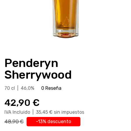
Saltar
al
Penderyn
comienzo
de
Sherrywood
la
galería
70 cl | 46,0%
0 Reseña
de
imágenes
42,90 €
IVA Incluido | 35,45 € sin impuestos
48,90 €
-13% descuento