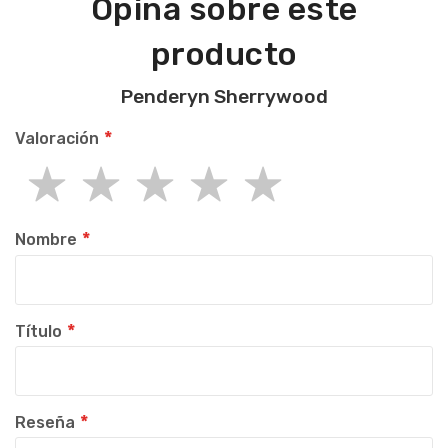
Opina sobre este
producto
Penderyn Sherrywood
Valoración
1
2
3
4
5
star
stars
stars
stars
stars
Nombre
Título
Reseña