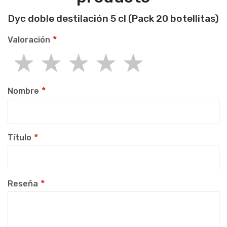
Dyc doble destilación 5 cl (Pack 20 botellitas)
Valoración
1
2
3
4
5
star
stars
stars
stars
stars
Nombre
Título
Reseña