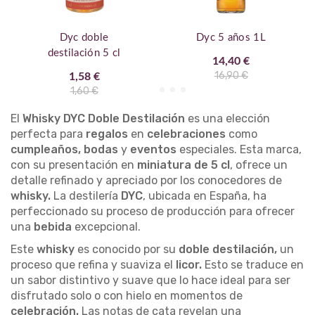
Dyc doble
Dyc 5 años 1L
destilación 5 cl
14,40 €
16,90 €
1,58 €
1,60 €
El
Whisky DYC Doble Destilación
es una elección
perfecta para
regalos
en
celebraciones
como
cumpleaños, bodas
y
eventos
especiales. Esta marca,
con su presentación en
miniatura de 5 cl
, ofrece un
detalle refinado y apreciado por los conocedores de
whisky.
La destilería
DYC
, ubicada en España, ha
perfeccionado su proceso de producción para ofrecer
una
bebida
excepcional.
Este
whisky
es conocido por su
doble destilación,
un
proceso que refina y suaviza el
licor.
Esto se traduce en
un sabor distintivo y suave que lo hace ideal para ser
disfrutado solo o con hielo en momentos de
celebración.
Las notas de cata revelan una