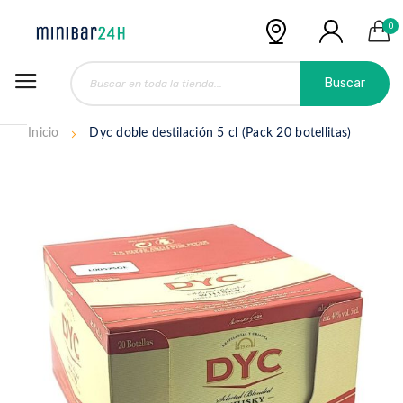
0
Buscar
Inicio
Dyc doble destilación 5 cl (Pack 20 botellitas)
Saltar
al
final
de
la
galería
de
imágenes