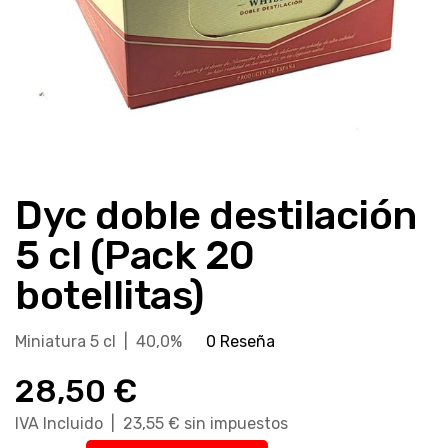
Saltar
al
Dyc doble destilación
comienzo
de
5 cl (Pack 20
la
galería
botellitas)
de
imágenes
Miniatura 5 cl | 40,0%
0 Reseña
28,50 €
IVA Incluido | 23,55 € sin impuestos