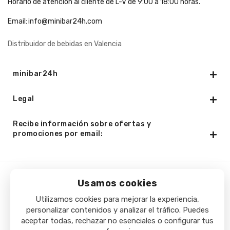
Horario de atención al cliente de L-V de 9:00 a 18:00 horas.
Email:
info@minibar24h.com
Distribuidor de bebidas en Valencia
minibar24h
Legal
Recibe información sobre ofertas y
promociones por email:
Usamos cookies
Copyright © 2025 - Minibar24h.com. Todos los derechos
Utilizamos cookies para mejorar la experiencia,
reservados.
personalizar contenidos y analizar el tráfico. Puedes
aceptar todas, rechazar no esenciales o configurar tus