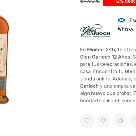
54,90 €
-12% des
Es
Whisky,
En
Minibar 24h
, te ofre
Glen Garioch 12 Años
. 
para tus celebraciones,
casa. Encuentra tu
Glen
tienda online. Además, d
Garioch
y una amplia va
algo nuevo que probar. 
brindarte calidad, servic