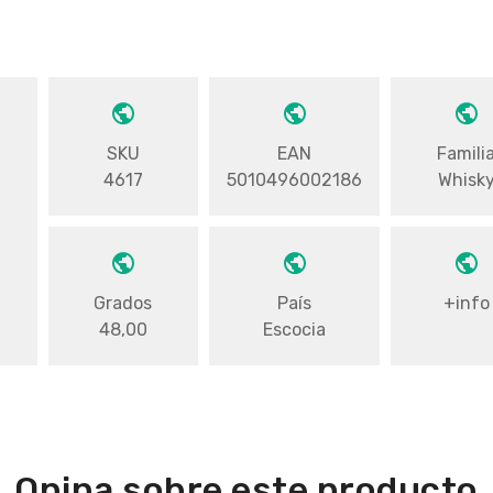
SKU
EAN
Famili
4617
5010496002186
Whisk
Grados
País
+info
48,00
Escocia
Opina sobre este producto