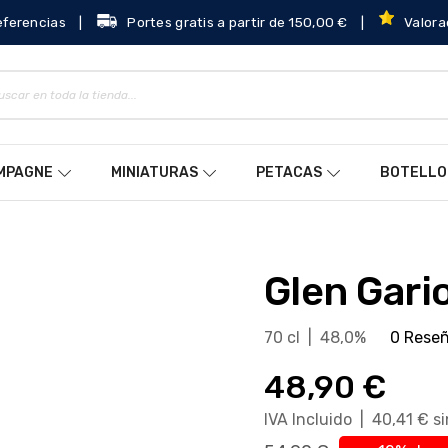
eferencias
|
Portes gratis a partir de 150,00 €
|
Valora
AMPAGNE
MINIATURAS
PETACAS
BOTELLO
Glen Gar
70 cl | 48,0%
0 Rese
48,90 €
IVA Incluido | 40,41 € s