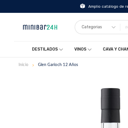
Amplio catálogo de r
Categorias
DESTILADOS
VINOS
CAVA Y CH
Inicio
Glen Garioch 12 Años
Saltar
al
final
de
la
galería
de