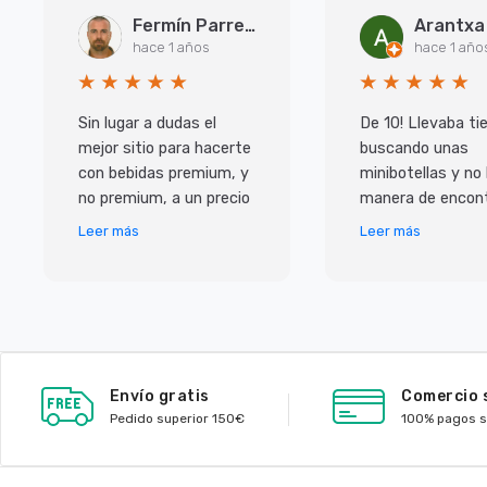
Fermín Parreño Torres
hace 1 años
hace 1 año
Sin lugar a dudas el
De 10! Llevaba t
mejor sitio para hacerte
buscando unas
con bebidas premium, y
minibotellas y no
no premium, a un precio
manera de encont
inmejorable. Pero lo que
y las que habian 
Leer más
Leer más
más me ha sorprendido
caras, con ellos
ha sido e
de muy buen prec
Envío gratis
Comercio 
Pedido superior 150€
100% pagos 