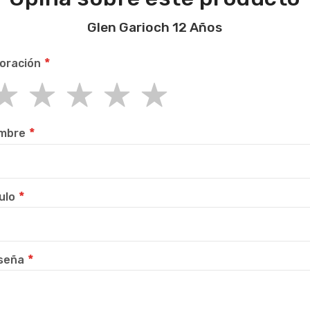
Glen Garioch 12 Años
oración
r
rs
rs
rs
rs
mbre
ulo
seña