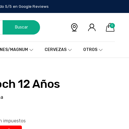
do 5/5 en Google Reviews
0
Buscar
NES/MAGNUM
CERVEZAS
OTROS
ioch 12 Años
ña
in impuestos