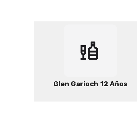
de
la
galería
de
imágenes
Glen Garioch 12 Años