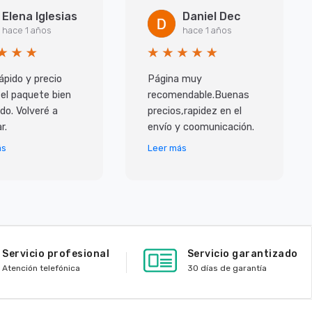
Elena Iglesias
Daniel Dec
hace 1 años
hace 1 años
ápido y precio
Página muy
 el paquete bien
recomendable.Buenas
do. Volveré a
precios,rapidez en el
r.
envío y coomunicación.
ás
Leer más
Servicio profesional
Servicio garantizado
Atención telefónica
30 días de garantía