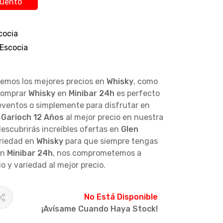
cuento
cocia
 Escocia
cemos los mejores precios en
Whisky
, como
Comprar
Whisky
en
Minibar 24h
es perfecto
 eventos o simplemente para disfrutar en
 Garioch 12 Años
al mejor precio en nuestra
escubrirás increíbles ofertas en
Glen
riedad en
Whisky
para que siempre tengas
En
Minibar 24h
, nos comprometemos a
io y variedad al mejor precio.
No Está Disponible
¡Avísame Cuando Haya Stock!