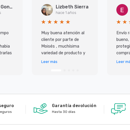
Arantxa Gonzalez Martinez
Lizbeth Sierra
s
hace 1 años
iempo
Muy buena atención al
Envío r
cliente por parte de
bueno,
 habia
Moisés , muchísima
protegi
rarlas
variedad de producto y
compra
super
lo mejor es que todo
Leer más
Leer m
 ademas
llega en perfecto
io,
estado y antes de lo p
seguro
Garantía devolución
seguros
Hasta 30 días