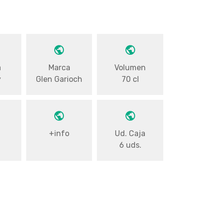
a
Marca
Volumen
y
Glen Garioch
70 cl
+info
Ud. Caja
6 uds.