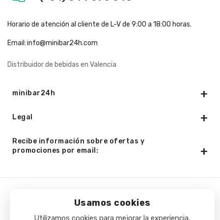
Horario de atención al cliente de L-V de 9:00 a 18:00 horas.
Email:
info@minibar24h.com
Distribuidor de bebidas en Valencia
minibar24h
Legal
Recibe información sobre ofertas y
promociones por email:
Copyright © 2025 - Minibar24h.com. Todos los derechos
Usamos cookies
reservados.
Utilizamos cookies para mejorar la experiencia,