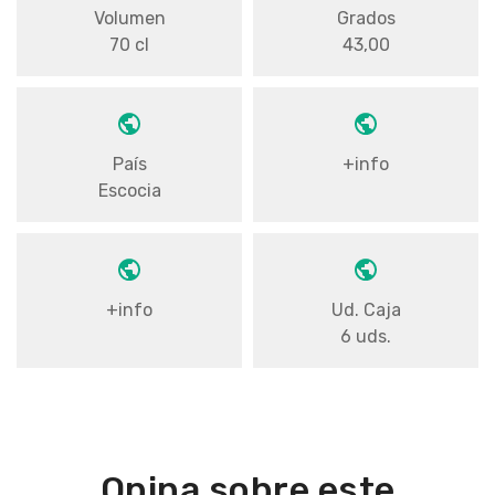
Volumen
Grados
70 cl
43,00
País
+info
Escocia
+info
Ud. Caja
6 uds.
Opina sobre este