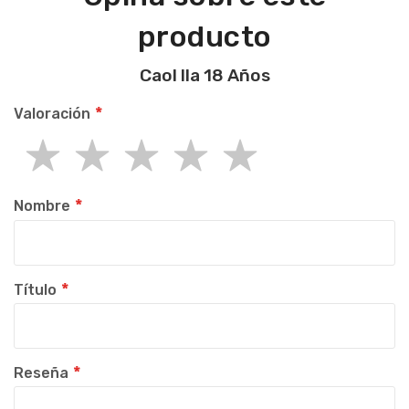
producto
Caol Ila 18 Años
Valoración
1
2
3
4
5
star
stars
stars
stars
stars
Nombre
Título
Reseña