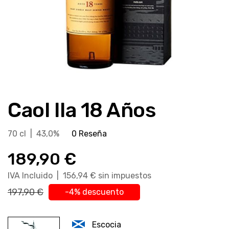
Saltar
al
Caol Ila 18 Años
comienzo
de
la
70 cl | 43,0%
0 Reseña
galería
189,90 €
de
imágenes
IVA Incluido | 156,94 € sin impuestos
197,90 €
-4% descuento
Escocia