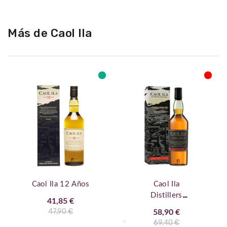
Más de Caol Ila
Caol Ila 12 Años
Caol Ila
Distillers
41,85 €
Edition
47,90 €
58,90 €
69,40 €