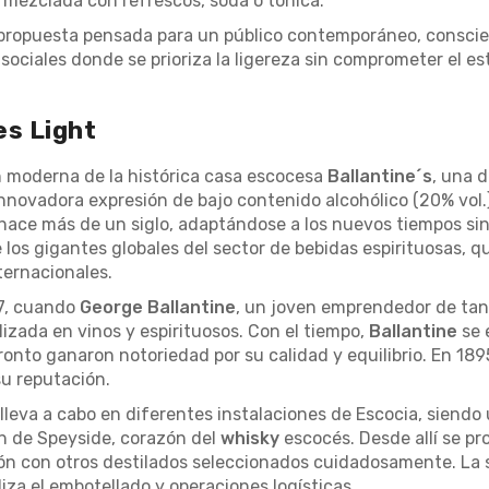
o mezclada con refrescos, soda o tónica.
propuesta pensada para un público contemporáneo, conscient
 sociales donde se prioriza la ligereza sin comprometer el est
es Light
 moderna de la histórica casa escocesa
Ballantine´s
, una 
nnovadora expresión de bajo contenido alcohólico (20% vol.) 
hace más de un siglo, adaptándose a los nuevos tiempos sin
e los gigantes globales del sector de bebidas espirituosas, 
ternacionales.
7, cuando
George Ballantine
, un joven emprendedor de tan 
izada en vinos y espirituosos. Con el tiempo,
Ballantine
se 
onto ganaron notoriedad por su calidad y equilibrio. En 1895
su reputación.
 lleva a cabo en diferentes instalaciones de Escocia, siendo u
ón de Speyside, corazón del
whisky
escocés. Desde allí se p
ón con otros destilados seleccionados cuidadosamente. La s
iza el embotellado y operaciones logísticas.