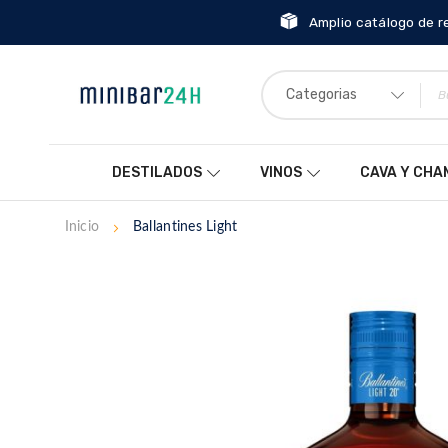
Amplio catálogo de r
Categorias
DESTILADOS
VINOS
CAVA Y CH
Inicio
Ballantines Light
Saltar
al
final
de
la
galería
de