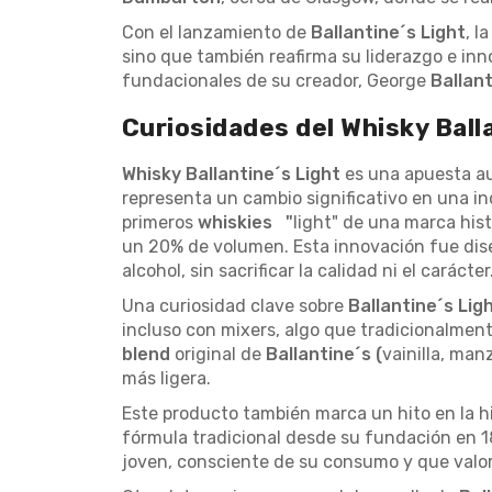
Con el lanzamiento de
Ballantine´s Light
, l
sino que también reafirma su liderazgo e inn
fundacionales de su creador, George
Ballan
Curiosidades del Whisky Ball
Whisky Ballantine´s Light
es una apuesta a
representa un cambio significativo en una i
primeros
whiskies "
light" de una marca his
un 20% de volumen. Esta innovación fue dis
alcohol, sin sacrificar la calidad ni el carácter
Una curiosidad clave sobre
Ballantine´s Lig
incluso con mixers, algo que tradicionalmen
blend
original de
Ballantine´s (
vainilla, ma
más ligera.
Este producto también marca un hito en la hi
fórmula tradicional desde su fundación en 1
joven, consciente de su consumo y que valor