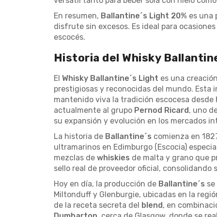
versátil tanto para beber sola con hielo com
En resumen,
Ballantine´s Light 20%
es una 
disfrute sin excesos. Es ideal para ocasiones
escocés.
Historia del Whisky Ballantin
El
Whisky Ballantine´s Light
es una creación
prestigiosas y reconocidas del mundo. Esta i
mantenido viva la tradición escocesa desde 
actualmente al grupo
Pernod Ricard
, uno d
su expansión y evolución en los mercados in
La historia de
Ballantine´s
comienza en 182
ultramarinos en Edimburgo (Escocia) especial
mezclas de
whiskies
de malta y grano que pr
sello real de proveedor oficial, consolidando 
Hoy en día, la producción de
Ballantine´s
se
Miltonduff y Glenburgie, ubicadas en la regi
de la receta secreta del
blend
, en combinaci
Dumbarton
, cerca de Glasgow, donde se real