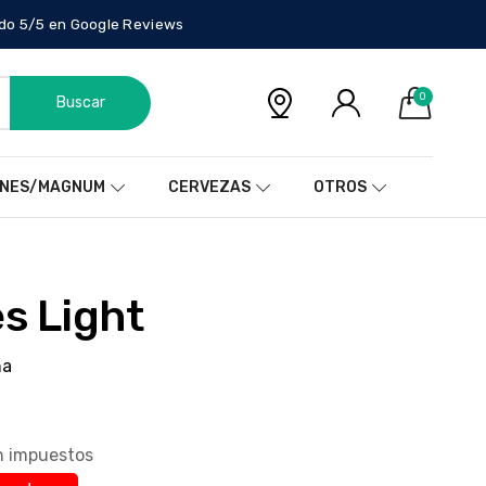
do 5/5 en Google Reviews
0
Buscar
NES/MAGNUM
CERVEZAS
OTROS
es Light
ña
in impuestos