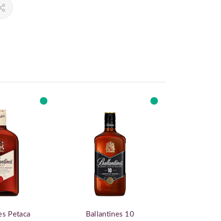
es Petaca
Ballantines 10
Ballant