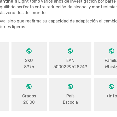
lantine´s
Light tomó varios años de investigación por parte
equilibrio perfecto entre reducción de alcohol y mantenimie
ás vendidos del mundo.
ova, sino que reafirma su capacidad de adaptación al cambio 
skies ligeros.
SKU
EAN
Famili
8976
5000299628249
Whisk
Grados
País
+inf
20,00
Escocia