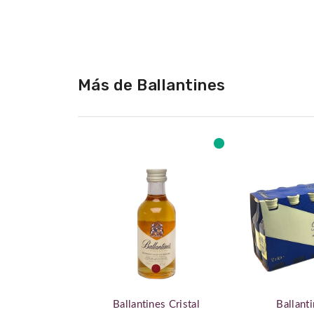
de
la
galería
de
imágenes
Más de Ballantines
Ballantines Cristal
Ballanti