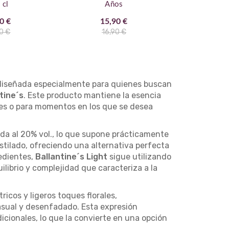
 cl
Años
C
0 €
15,90 €
25,
0 €
16,90 €
27,
 diseñada especialmente para quienes buscan
tine´s
. Este producto mantiene la esencia
ores o para momentos en los que se desea
ida al 20% vol., lo que supone prácticamente
stilado, ofreciendo una alternativa perfecta
redientes,
Ballantine´s Light
sigue utilizando
uilibrio y complejidad que caracteriza a la
ricos y ligeros toques florales,
asual y desenfadado. Esta expresión
dicionales, lo que la convierte en una opción