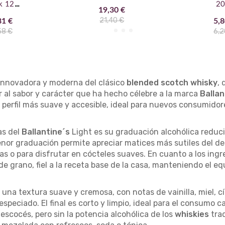
k 12
20
19,30 €
litas)
21,40 €
81 €
5,8
58 €
6,2
innovadora y moderna del clásico
blended scotch whisky
,
r al sabor y carácter que ha hecho célebre a la marca
Ballan
n perfil más suave y accesible, ideal para nuevos consumid
as del
Ballantine´s
Light es su graduación alcohólica reduc
nor graduación permite apreciar matices más sutiles del de
s o para disfrutar en cócteles suaves. En cuanto a los ing
de grano, fiel a la receta base de la casa, manteniendo el eq
na textura suave y cremosa, con notas de vainilla, miel, cít
eciado. El final es corto y limpio, ideal para el consumo c
d
escocés, pero sin la potencia alcohólica de los
whiskies
tra