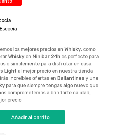
uento
cocia
 Escocia
cemos los mejores precios en
Whisky
, como
prar
Whisky
en
Minibar 24h
es perfecto para
tos o simplemente para disfrutar en casa.
s Light
al mejor precio en nuestra tienda
rás increíbles ofertas en
Ballantines
y una
ky
para que siempre tengas algo nuevo que
 nos comprometemos a brindarte calidad,
jor precio.
Añadir al carrito