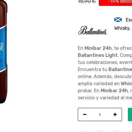
15,90 €
-14% desc
Es
Whisky,
En
Minibar 24h
, te ofre
Ballantines Light
. Com
tus celebraciones, even
Encuentra tu
Ballantine
online. Además, descubri
amplia variedad en
Whis
probar. En
Minibar 24h
,
servicio y variedad al me