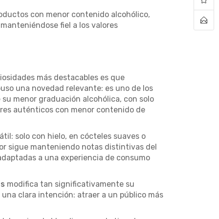
roductos con menor contenido alcohólico,
manteniéndose fiel a los valores
riosidades más destacables es que
puso una novedad relevante: es uno de los
 su menor graduación alcohólica, con solo
ores auténticos con menor contenido de
il: solo con hielo, en cócteles suaves o
r sigue manteniendo notas distintivas del
o adaptadas a una experiencia de consumo
´s
modifica tan significativamente su
na clara intención: atraer a un público más