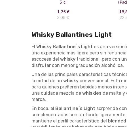
5 cl
(Pac
botel
1,75 €
19,
2,05 €
22,
Whisky Ballantines Light
El
Whisky Ballantine´s Light
es una versión 
una experiencia más ligera pero sin renuncia
escocesa del
whisky
tradicional, pero con u
disfrutar con menor graduación alcohólica.
Una de las principales características técnic
la mitad de un
whisky
convencional. Esta me
para quienes prefieren bebidas menos intensa
una cuidada mezcla de
whiskies
de malta y 
marca.
En boca, el
Ballantine´s Light
sorprende con u
complementados con un fondo ligeramente esp
mantiene el perfil característico del
blende