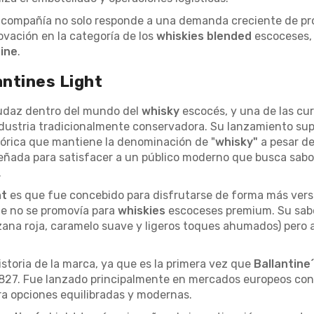
a compañía no solo responde a una demanda creciente de p
ovación en la categoría de los
whiskies blended
escoceses, 
tine
.
antines Light
udaz dentro del mundo del
whisky
escocés, y una de las cu
ndustria tradicionalmente conservadora. Su lanzamiento su
tórica que mantiene la denominación de "
whisky"
a pesar de
eñada para satisfacer a un público moderno que busca sab
.
ht
es que fue concebido para disfrutarse de forma más versát
te no se promovía para
whiskies
escoceses premium. Su sabo
nzana roja, caramelo suave y ligeros toques ahumados) per
storia de la marca, ya que es la primera vez que
Ballantine
827. Fue lanzado principalmente en mercados europeos con u
a opciones equilibradas y modernas.