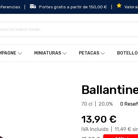
eferencias
|
Portes gratis a partir de 150,00 €
|
Valora
AMPAGNE
MINIATURAS
PETACAS
BOTELLO
Ballantin
70 cl | 20,0%
0 Rese
13,90 €
IVA Incluido | 11,49 € s