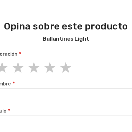
Opina sobre este producto
Ballantines Light
oración
r
rs
rs
rs
rs
mbre
ulo