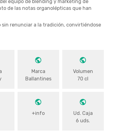
 del equipo de blending y marketing de
nto de las notas organolépticas que han
sin renunciar a la tradición, convirtiéndose
a
Marca
Volumen
y
Ballantines
70 cl
o
+info
Ud. Caja
6 uds.