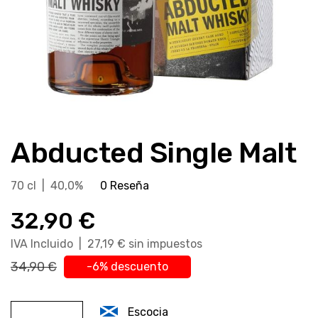
Saltar
al
Abducted Single Malt
comienzo
de
la
70 cl | 40,0%
0 Reseña
galería
32,90 €
de
imágenes
IVA Incluido | 27,19 € sin impuestos
34,90 €
-6% descuento
Escocia