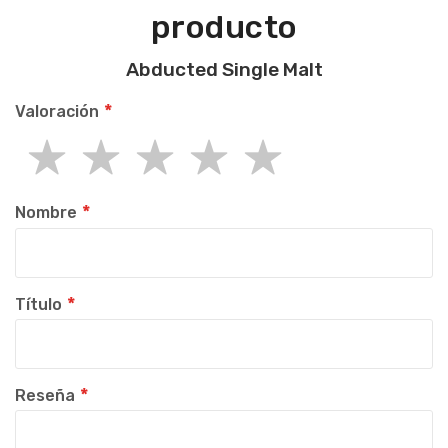
producto
Abducted Single Malt
Valoración
1
2
3
4
5
star
stars
stars
stars
stars
Nombre
Título
Reseña