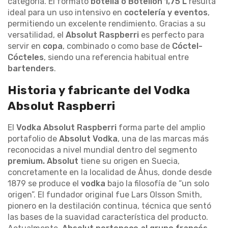
categoría. El formato
botella o Botellón
1,75 L
resulta
ideal para un uso intensivo en
coctelería y eventos
,
permitiendo un excelente rendimiento. Gracias a su
versatilidad, el
Absolut Raspberri
es perfecto para
servir en
copa
, combinado o como base de
Cóctel-
Cócteles
, siendo una referencia habitual entre
bartenders
.
Historia y fabricante del Vodka
Absolut Raspberri
El
Vodka
Absolut Raspberri
forma parte del amplio
portafolio de
Absolut Vodka
, una de las marcas más
reconocidas a nivel mundial dentro del segmento
premium. Absolut
tiene su origen en Suecia,
concretamente en la localidad de Åhus, donde desde
1879 se produce el
vodka
bajo la filosofía de “un solo
origen”. El fundador original fue Lars Olsson Smith,
pionero en la destilación continua, técnica que sentó
las bases de la suavidad característica del producto.