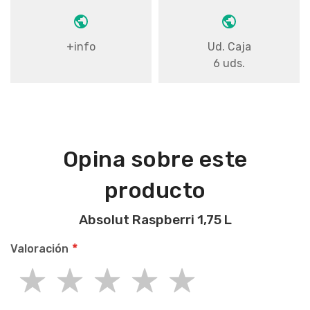
+info
Ud. Caja
6 uds.
Opina sobre este
producto
Absolut Raspberri 1,75 L
Valoración
1
2
3
4
5