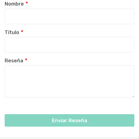
star
stars
stars
stars
stars
Nombre
Título
Reseña
Enviar Reseña