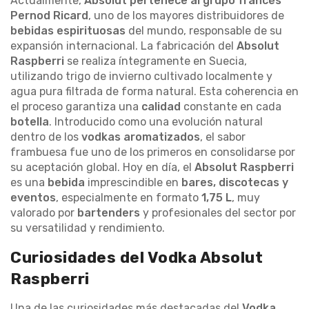
Actualmente,
Absolut pertenece al grupo francés
Pernod Ricard
, uno de los mayores distribuidores de
bebidas espirituosas
del mundo, responsable de su
expansión internacional. La fabricación del
Absolut
Raspberri
se realiza íntegramente en Suecia,
utilizando trigo de invierno cultivado localmente y
agua pura filtrada de forma natural. Esta coherencia en
el proceso garantiza una
calidad
constante en cada
botella
. Introducido como una evolución natural
dentro de los
vodkas aromatizados
, el sabor
frambuesa fue uno de los primeros en consolidarse por
su aceptación global. Hoy en día, el
Absolut Raspberri
es una
bebida
imprescindible en
bares, discotecas y
eventos
, especialmente en formato
1,75 L
, muy
valorado por
bartenders
y profesionales del sector por
su versatilidad y rendimiento.
Curiosidades del Vodka Absolut
Raspberri
Una de las curiosidades más destacadas del
Vodka