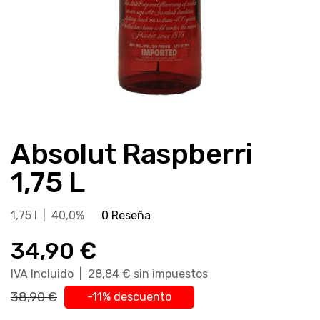
Saltar
al
Absolut Raspberri
comienzo
de
1,75 L
la
galería
1,75 l | 40,0%
0 Reseña
de
imágenes
34,90 €
IVA Incluido | 28,84 € sin impuestos
38,90 €
-11% descuento