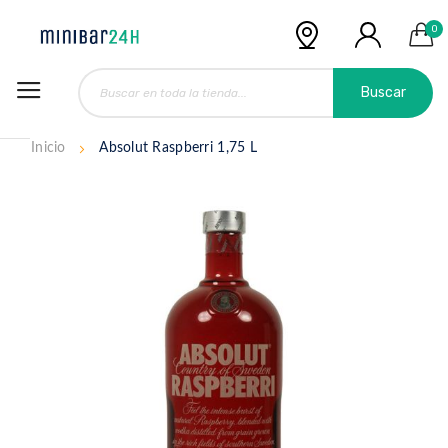
0
Buscar
Inicio
Absolut Raspberri 1,75 L
Saltar
al
final
de
la
galería
de
imágenes