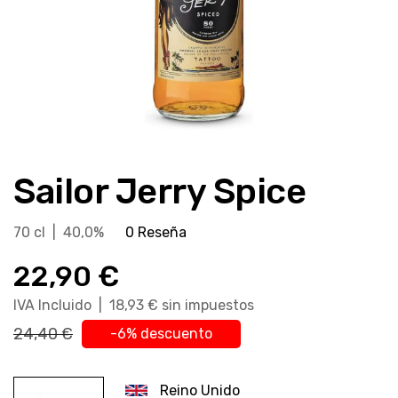
Saltar
al
Sailor Jerry Spice
comienzo
de
la
70 cl | 40,0%
0 Reseña
galería
22,90 €
de
imágenes
IVA Incluido | 18,93 € sin impuestos
24,40 €
-6% descuento
Reino Unido