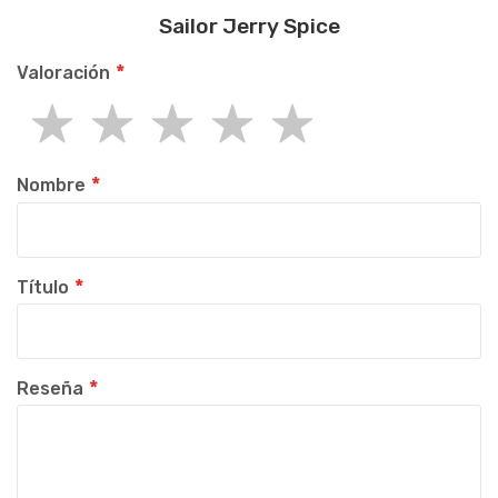
Sailor Jerry Spice
Valoración
1
2
3
4
5
star
stars
stars
stars
stars
Nombre
Título
Reseña