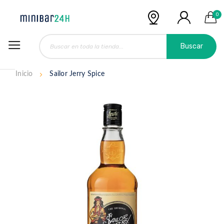
0
Buscar
Inicio
Sailor Jerry Spice
Saltar
al
final
de
la
galería
de
imágenes