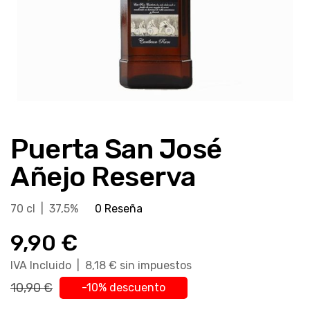
Saltar
al
Puerta San José
comienzo
de
Añejo Reserva
la
galería
70 cl | 37,5%
0 Reseña
de
imágenes
9,90 €
IVA Incluido | 8,18 € sin impuestos
10,90 €
-10% descuento