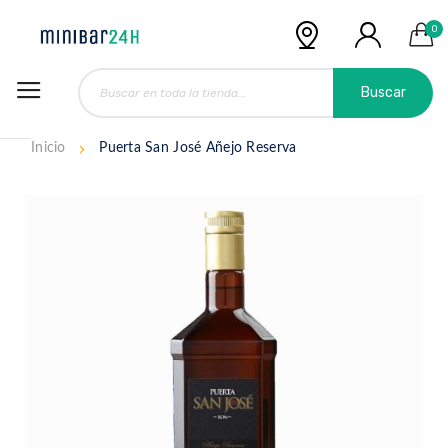
0
Buscar
Inicio
Puerta San José Añejo Reserva
Saltar
al
final
de
la
galería
de
imágenes