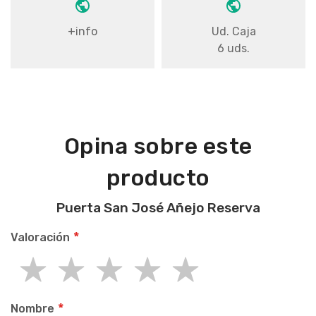
+info
Ud. Caja
6 uds.
Opina sobre este
producto
Puerta San José Añejo Reserva
Valoración
1
2
3
4
5
star
stars
stars
stars
stars
Nombre