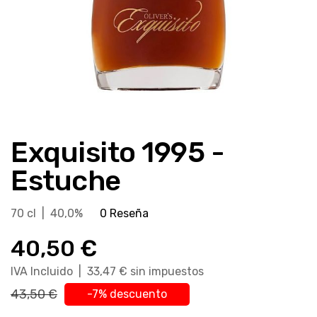
Saltar
al
Exquisito 1995 -
comienzo
de
Estuche
la
galería
70 cl | 40,0%
0 Reseña
de
imágenes
40,50 €
IVA Incluido | 33,47 € sin impuestos
43,50 €
-7% descuento