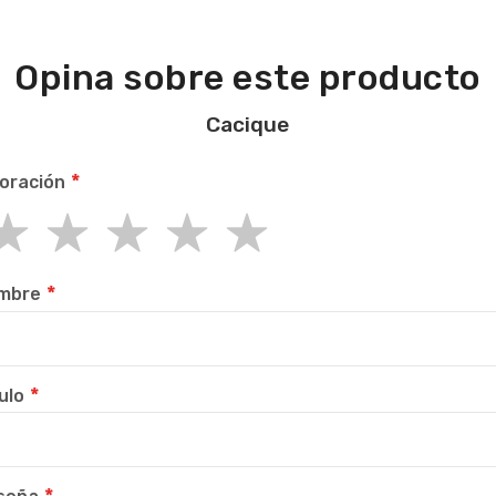
Opina sobre este producto
Cacique
oración
r
rs
rs
rs
rs
mbre
ulo