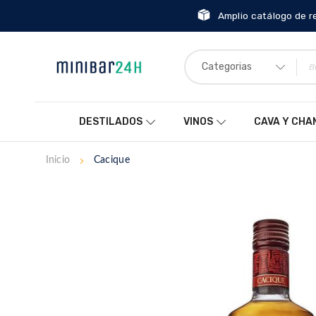
Amplio catálogo de r
Categorias
DESTILADOS
VINOS
CAVA Y CH
Inicio
Cacique
Saltar
al
final
de
la
galería
de