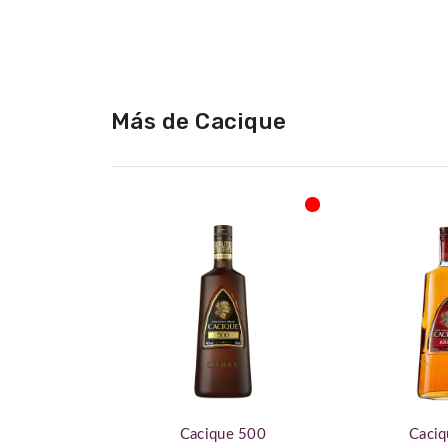
de
la
galería
de
imágenes
Más de Cacique
Cacique 500
Caciq