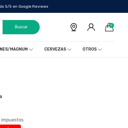
do 5/5 en Google Reviews
0
Buscar
NES/MAGNUM
CERVEZAS
OTROS
a
in impuestos