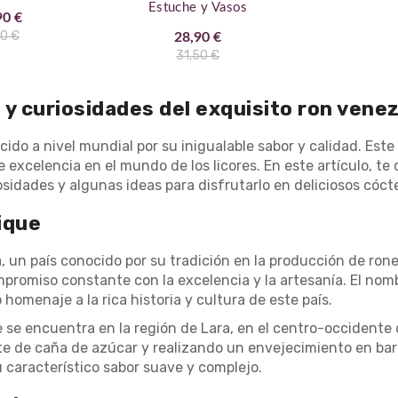
Estuche y Vasos
90 €
90 €
28,90 €
31,50 €
n y curiosidades del exquisito ron vene
do a nivel mundial por su inigualable sabor y calidad. Est
 excelencia en el mundo de los licores. En este artículo, te
iosidades y algunas ideas para disfrutarlo en deliciosos cócte
ique
, un país conocido por su tradición en la producción de ron
omiso constante con la excelencia y la artesanía. El nombr
homenaje a la rica historia y cultura de este país.
e se encuentra en la región de Lara, en el centro-occidente
te de caña de azúcar y realizando un envejecimiento en barr
 característico sabor suave y complejo.