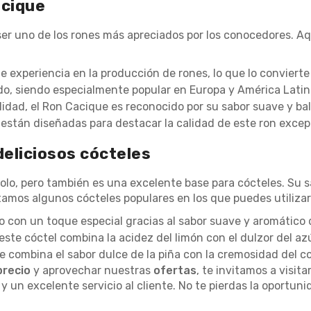
acique
 ser uno de los rones más apreciados por los conocedores. A
 experiencia en la producción de rones, lo que lo convierte
o, siendo especialmente popular en Europa y América Latin
lidad, el Ron Cacique es reconocido por su sabor suave y b
están diseñadas para destacar la calidad de este ron excep
deliciosos cócteles
solo, pero también es una excelente base para cócteles. Su 
amos algunos cócteles populares en los que puedes utilizar 
to con un toque especial gracias al sabor suave y aromático
este cóctel combina la acidez del limón con el dulzor del azú
 combina el sabor dulce de la piña con la cremosidad del co
precio
y aprovechar nuestras
ofertas
, te invitamos a visit
 un excelente servicio al cliente. No te pierdas la oportuni