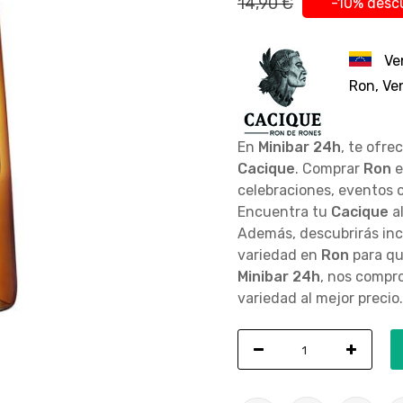
14,90 €
-10% desc
Ve
Ron, Ve
En
Minibar 24h
, te ofre
Cacique
. Comprar
Ron
celebraciones, eventos 
Encuentra tu
Cacique
al
Además, descubrirás inc
variedad en
Ron
para qu
Minibar 24h
, nos compro
variedad al mejor precio.