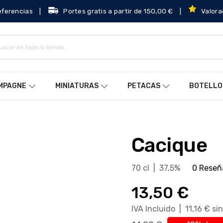
eferencias
|
Portes gratis a partir de 150,00 €
|
Valora
AMPAGNE
MINIATURAS
PETACAS
BOTELLO
Cacique
70 cl | 37,5%
0 Reseñ
13,50 €
IVA Incluido | 11,16 € s