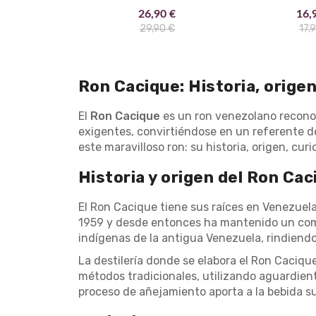
26,90 €
16,
29,90 €
17,
Ron Cacique: Historia, orige
El
Ron Cacique
es un ron venezolano reconoci
exigentes, convirtiéndose en un referente de
este maravilloso ron: su historia, origen, cur
Historia y origen del Ron Cac
El Ron Cacique tiene sus raíces en Venezuela
1959 y desde entonces ha mantenido un compr
indígenas de la antigua Venezuela, rindiendo 
La destilería donde se elabora el Ron Caciqu
métodos tradicionales, utilizando aguardien
proceso de añejamiento aporta a la bebida su