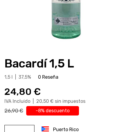
Saltar
al
Bacardí 1,5 L
comienzo
de
la
1,5 l | 37,5%
0 Reseña
galería
24,80 €
de
imágenes
IVA Incluido | 20,50 € sin impuestos
26,90 €
-8% descuento
Puerto Rico