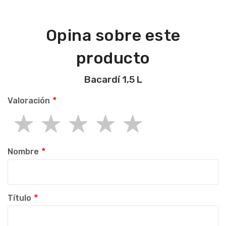
Opina sobre este
producto
Bacardí 1,5 L
Valoración
1
2
3
4
5
star
stars
stars
stars
stars
Nombre
Título